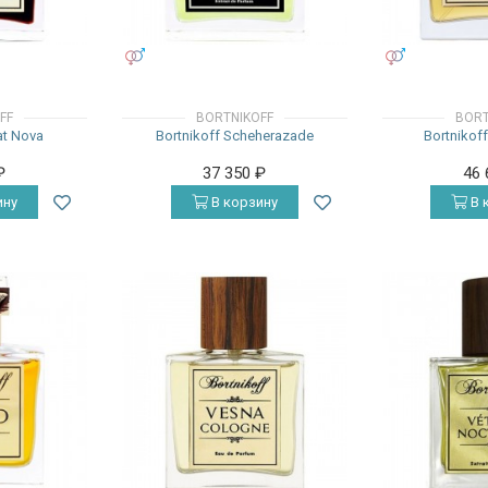
УНИСЕКС
УНИСЕКС
FF
BORTNIKOFF
BORT
at Nova
Bortnikoff Scheherazade
Bortnikof
₽
37 350
₽
46
ину
В корзину
В 