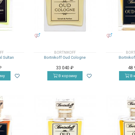
УНИСЕКС
УНИСЕКС
FF
BORTNIKOFF
BORT
l Sultan
Bortnikoff Oud Cologne
Bortnikof
₽
33 040
₽
48
ину
В корзину
В 