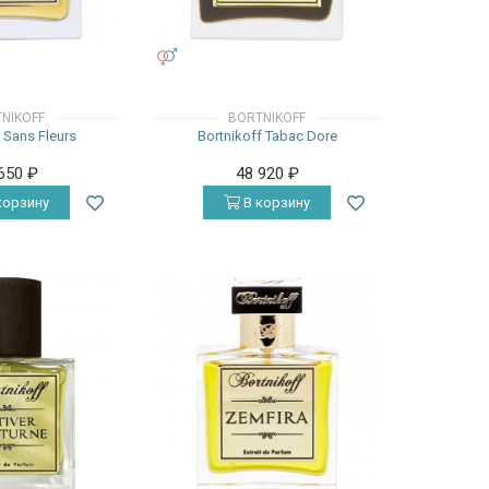
УНИСЕКС
NIKOFF
BORTNIKOFF
f Sans Fleurs
Bortnikoff Tabac Dore
 650
₽
48 920
₽
корзину
В корзину