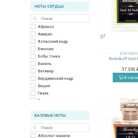
НОТЫ СЕРДЦА
Зелёный мандарин
Имбирь
Кардамон
Абрикос
Красный мандарин
Амирис
Лимон
УНИСЕКС
Атласский кедр
Лотос
Бензоин
Магнолия
BORTNIKO
Бобы тонка
Мандарин
Bortnikoff Oud A
Ваниль
Мимоза
37 350
Ветивер
Мускатный орех
В корз
Вирджинский кедр
Нарцисс
Вишня
Нероли
Гваяк
Помело
Гвоздика
Розовый грейпфрут
Гвоздика (пряность)
Розовый перец
БАЗОВЫЕ НОТЫ
Гедион
Ром
Гелиотроп
Сандаловое дерево
Герань
Сладкий апельсин
Абсолют ванили
Грасская роза