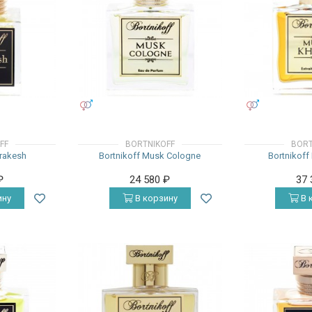
УНИСЕКС
УНИСЕКС
FF
BORTNIKOFF
BORT
rrakesh
Bortnikoff Musk Cologne
Bortnikoff
₽
24 580
₽
37
ину
В корзину
В 