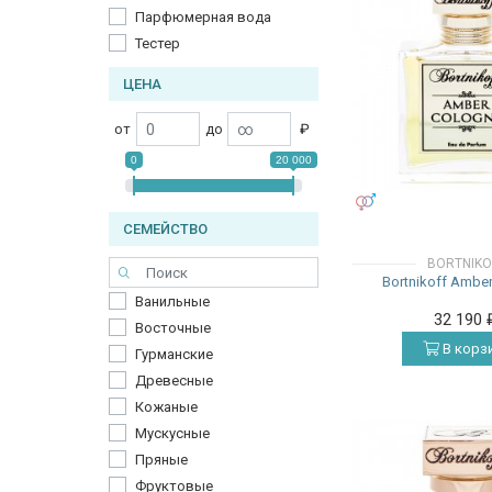
Парфюмерная вода
Тестер
ЦЕНА
от
до
₽
0
20 000
УНИСЕКС
СЕМЕЙСТВО
BORTNIKO
Bortnikoff Ambe
Ванильные
32 190
Восточные
В корз
Гурманские
Древесные
Кожаные
Мускусные
Пряные
Фруктовые