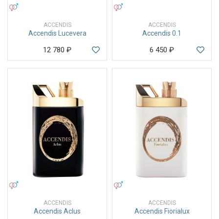
УНИСЕКС
УНИСЕКС
ACCENDIS
ACCENDIS
Accendis Lucevera
Accendis 0.1
12 780
₽
6 450
₽
УНИСЕКС
УНИСЕКС
ACCENDIS
ACCENDIS
Accendis Aclus
Accendis Fiorialux