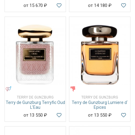
от 15 670
₽
от 14 180
₽
УНИСЕКС
ЖЕНСКИЕ
TERRY DE GUNZBURG
TERRY DE GUNZBURG
Terry de Gunzburg Terryfic Oud
Terry de Gunzburg Lumiere d`
L'Eau
Epices
от 13 550
₽
от 13 550
₽