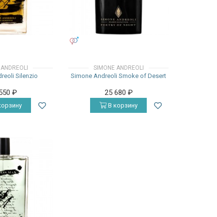
УНИСЕКС
 ANDREOLI
SIMONE ANDREOLI
eoli Silenzio
Simone Andreoli Smoke of Desert
 550
₽
25 680
₽
корзину
В корзину