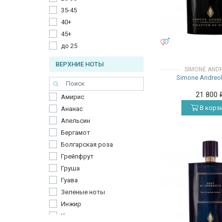
35-45
40+
45+
УНИСЕКС
до 25
ВЕРХНИЕ НОТЫ
SIMONE AND
Simone Andreol
21 800
Амирис
В корз
Ананас
Апельсин
Бергамот
Болгарская роза
Грейпфрут
Груша
Гуава
Зеленые ноты
Инжир
Корица