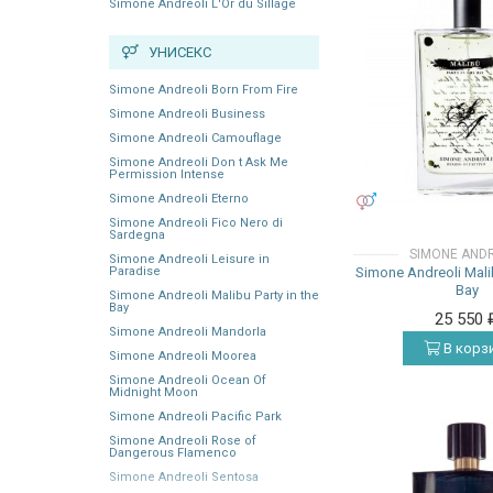
Simone Andreoli L'Or du Sillage
УНИСЕКС
Simone Andreoli Born From Fire
Simone Andreoli Business
Simone Andreoli Camouflage
Simone Andreoli Don t Ask Me
Permission Intense
Simone Andreoli Eterno
УНИСЕКС
Simone Andreoli Fico Nero di
Sardegna
SIMONE AND
Simone Andreoli Leisure in
Simone Andreoli Malib
Paradise
Bay
Simone Andreoli Malibu Party in the
Bay
25 550
Simone Andreoli Mandorla
В корз
Simone Andreoli Moorea
Simone Andreoli Ocean Of
Midnight Moon
Simone Andreoli Pacific Park
Simone Andreoli Rose of
Dangerous Flamenco
Simone Andreoli Sentosa