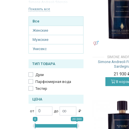
Simone Andreoli Silenzio
Показать все
Все
Женские
Мужские
УНИСЕКС
Унисекс
SIMONE AND
Simone Andreoli F
ТИП ТОВАРА
Sardegn
21 930
Духи
Парфюмерная вода
В корз
Тестер
ЦЕНА
от
до
₽
0
20 000