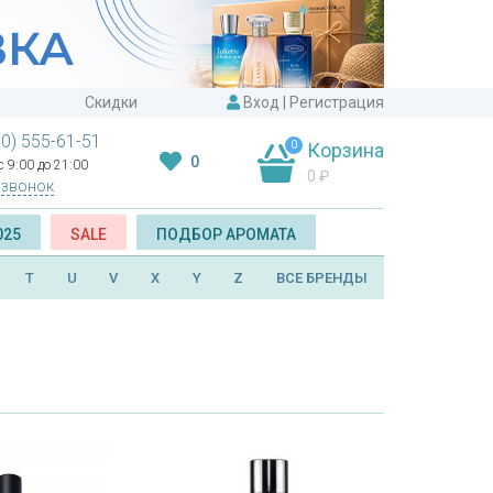
Скидки
Вход
|
Регистрация
00) 555-61-51
0
Корзина
0
 9:00 до 21:00
0
₽
 звонок
025
SALE
ПОДБОР АРОМАТА
T
U
V
X
Y
Z
ВСЕ БРЕНДЫ