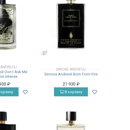
УНИСЕКС
 ANDREOLI
SIMONE ANDREOLI
li Don t Ask Me
Simone Andreoli Born From Fire
on Intense
 930
₽
21 930
₽
корзину
В корзину