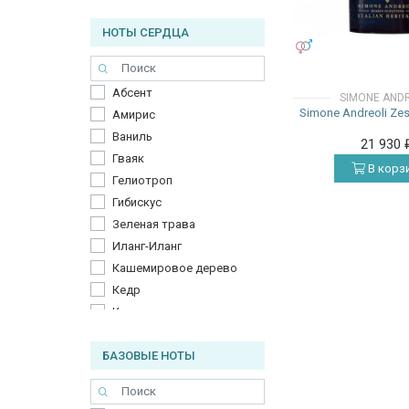
Ладан
НОТЫ СЕРДЦА
Лайм
УНИСЕКС
Лимон
Лист чёрной смородины
Абсент
SIMONE AND
Малина
Simone Andreoli Zes
Амирис
Мандарин
Ваниль
Миндаль
21 930
Гваяк
Морские ноты
В корз
Гелиотроп
Мускатный орех
Гибискус
Мята
Зеленая трава
Нероли
Иланг-Иланг
Папайя
Кашемировое дерево
Петигрен
Кедр
Петитгрейн
Кипарис
Роза
Кожа
Розовый перец
БАЗОВЫЕ НОТЫ
Кокос
Сахар
Кокосовое молоко
Сосна
Лабданум
Стиракс