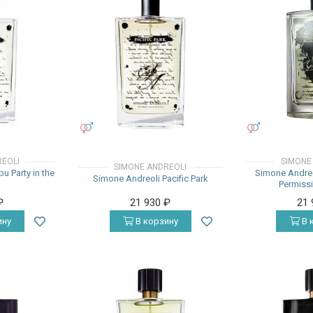
УНИСЕКС
УНИСЕКС
REOLI
SIMONE
SIMONE ANDREOLI
u Party in the
Simone Andreo
Simone Andreoli Pacific Park
Permissi
₽
21 930
₽
21
ину
В корзину
В 