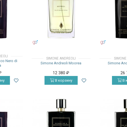
УНИСЕКС
УНИСЕКС
REOLI
SIMONE ANDREOLI
SIMONE
ico Nero di
Simone Andreoli Moorea
Simone And
a
₽
12 380
₽
26
ину
В корзину
В 