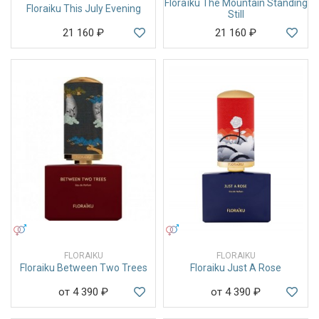
Floraïku The Mountain Standing
Floraiku This July Evening
Still
21 160
₽
21 160
₽
УНИСЕКС
УНИСЕКС
FLORAIKU
FLORAIKU
Floraiku Between Two Trees
Floraiku Just A Rose
от 4 390
₽
от 4 390
₽