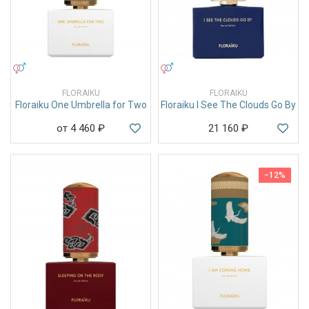
УНИСЕКС
УНИСЕКС
FLORAIKU
FLORAIKU
Floraiku One Umbrella for Two
Floraiku I See The Clouds Go By
от 4 460
₽
21 160
₽
−12%