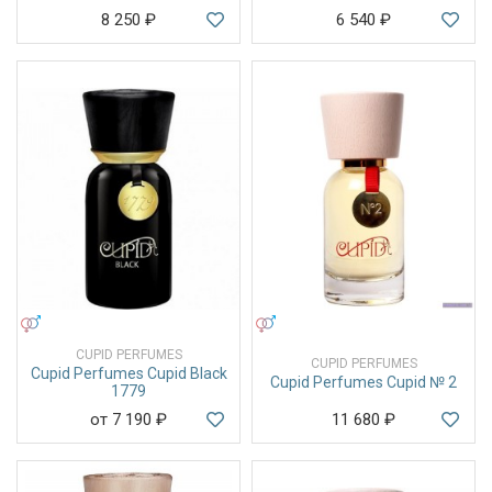
8 250
₽
6 540
₽
УНИСЕКС
УНИСЕКС
CUPID PERFUMES
CUPID PERFUMES
Cupid Perfumes Cupid Black
Cupid Perfumes Cupid № 2
1779
от 7 190
₽
11 680
₽