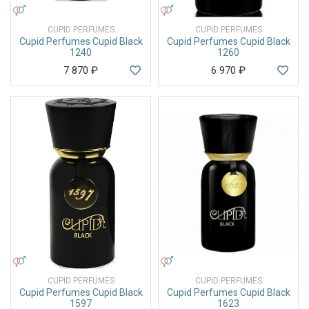
УНИСЕКС
УНИСЕКС
CUPID PERFUMES
CUPID PERFUMES
Cupid Perfumes Cupid Black
Cupid Perfumes Cupid Black
1240
1260
7 870
₽
6 970
₽
УНИСЕКС
УНИСЕКС
CUPID PERFUMES
CUPID PERFUMES
Cupid Perfumes Cupid Black
Cupid Perfumes Cupid Black
1597
1623