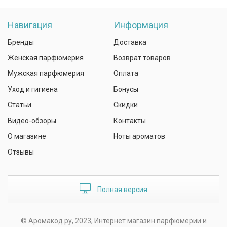
Навигация
Информация
Бренды
Доставка
Женская парфюмерия
Возврат товаров
Мужская парфюмерия
Оплата
Уход и гигиена
Бонусы
Статьи
Скидки
Видео-обзоры
Контакты
О магазине
Ноты ароматов
Отзывы
Полная версия
© Аромакод.ру, 2023, Интернет магазин парфюмерии и