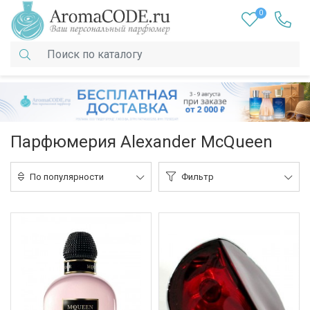
0
Парфюмерия Alexander McQueen
По популярности
Фильтр