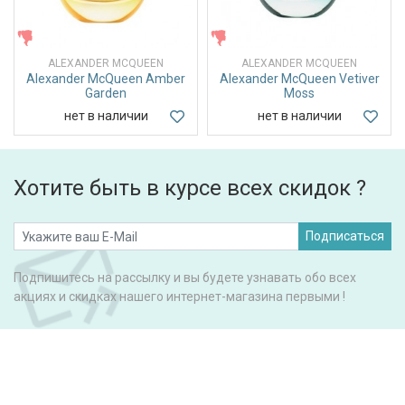
ЖЕНСКИЕ
ЖЕНСКИЕ
ALEXANDER MCQUEEN
ALEXANDER MCQUEEN
Alexander McQueen Amber
Alexander McQueen Vetiver
Garden
Moss
нет в наличии
нет в наличии
Хотите быть в курсе всех скидок ?
Подписаться
Подпишитесь на рассылку и вы будете узнавать обо всех
акциях и скидках нашего интернет-магазина первыми !