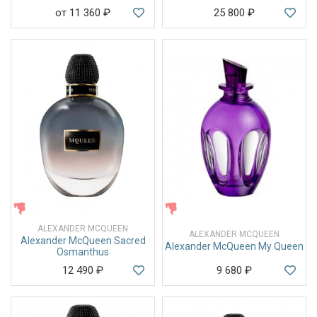
от 11 360
₽
25 800
₽
ЖЕНСКИЕ
ЖЕНСКИЕ
ALEXANDER MCQUEEN
ALEXANDER MCQUEEN
Alexander McQueen Sacred
Alexander McQueen My Queen
Osmanthus
12 490
₽
9 680
₽