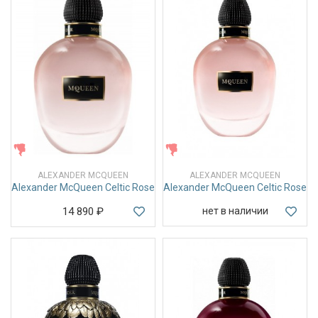
ЖЕНСКИЕ
ЖЕНСКИЕ
ALEXANDER MCQUEEN
ALEXANDER MCQUEEN
Alexander McQueen Celtic Rose
Alexander McQueen Celtic Rose
14 890
₽
нет в наличии