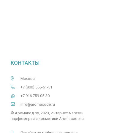
КОНТАКТЫ
Москва
+7 (800) 555-61-51
+7 916 759-05-30
info@aromacode.ru
© Аромакод.ру, 2023, Интернет магазин
парфюмерии и косметики Aromacode.ru
Перейти на мобильную версию