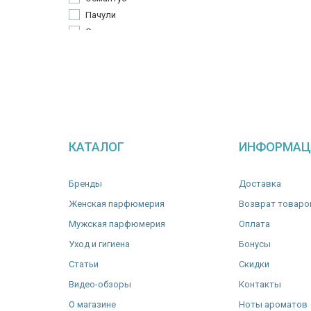
Перец
Пачули
Персик
Сандаловое дерево
Роза
Сандаловое дерево
Слива
Тубероза
Фрезия
Цикламен
Шалфей
КАТАЛОГ
ИНФОРМАЦ
Бренды
Доставка
Женская парфюмерия
Возврат товаро
Мужская парфюмерия
Оплата
Уход и гигиена
Бонусы
Статьи
Скидки
Видео-обзоры
Контакты
О магазине
Ноты ароматов