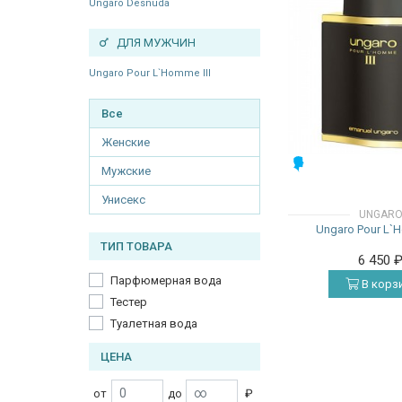
Ungaro Desnuda
ДЛЯ МУЖЧИН
Ungaro Pour L`Homme III
Все
Женские
МУЖСКИЕ
Мужские
Унисекс
UNGAR
Ungaro Pour L`H
ТИП ТОВАРА
6 450
Парфюмерная вода
В корз
Тестер
Туалетная вода
ЦЕНА
от
до
₽