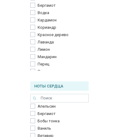
Бергамот
Водка
Кардамон
Кориандр
Красное дерево
Лаванда
Лимон
Мандарин
Перец
Персик
Тубероза
НОТЫ СЕРДЦА
Шалфей
Апельсин
Бергамот
Бобы тонка
Ваниль
Ветивер