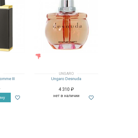
ЖЕНСКИЕ
O
UNGARO
omme III
Ungaro Desnuda
₽
4 310
₽
нет в наличии
ину