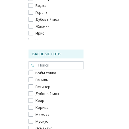
Водка
Герань
Дубовый мох
Жасмин
Ирис
Кардамон
Кедр
БАЗОВЫЕ НОТЫ
Кориандр
Корица
Красное дерево
Бобы тонка
Лаванда
Ваниль
Ландыш
Ветивер
Лимон
Дубовый мох
Мандарин
Кедр
Мимоза
Корица
Мускус
Мимоза
Османтус
Мускус
Пачули
Османтус