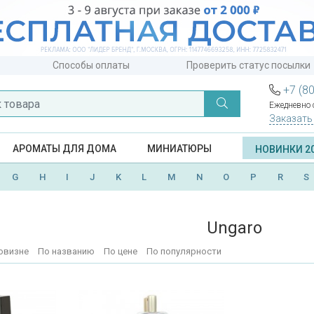
Способы оплаты
Проверить статус посылки
+7 (8
Ежедневно с
Заказать
АРОМАТЫ ДЛЯ ДОМА
МИНИАТЮРЫ
НОВИНКИ 2
G
H
I
J
K
L
M
N
O
P
R
S
Ungaro
овизне
По названию
По цене
По популярности