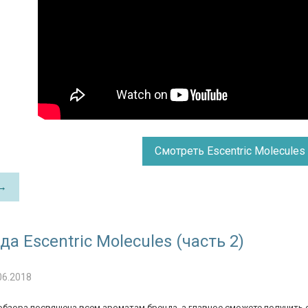
Смотреть Escentric Molecules
 →
а Escentric Molecules (часть 2)
06.2018
обзора посвящена всем ароматам бренда, а главное сможете получить 