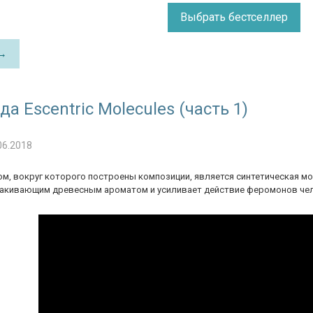
Выбрать бестселлер
 →
а Escentric Molecules (часть 1)
06.2018
, вокруг которого построены композиции, является синтетическая моле
лакивающим древесным ароматом и усиливает действие феромонов че