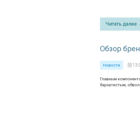
Читать далее
Обзор бренд
13.
Новости
Главным компонентом
бархатистым, обво