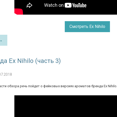
Смотреть Ex Nihilo
 →
а Ex Nihilo (часть 3)
07.2018
сти обзора речь пойдет о фейковых версиях ароматов бренда Ex Nihilo