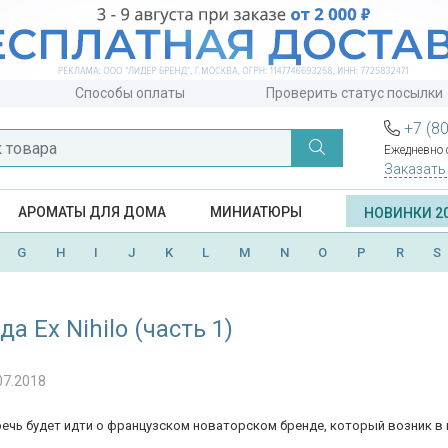
Способы оплаты
Проверить статус посылки
+7 (8
Ежедневно с
Заказать
АРОМАТЫ ДЛЯ ДОМА
МИНИАТЮРЫ
НОВИНКИ 2
G
H
I
J
K
L
M
N
O
P
R
S
а Ex Nihilo (часть 1)
07.2018
речь будет идти о французском новаторском бренде, который возник в