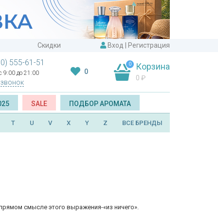
Скидки
Вход
|
Регистрация
00) 555-61-51
0
Корзина
0
 9:00 до 21:00
0
₽
 звонок
025
SALE
ПОДБОР АРОМАТА
T
U
V
X
Y
Z
ВСЕ БРЕНДЫ
 прямом смысле этого выражения-«из ничего».