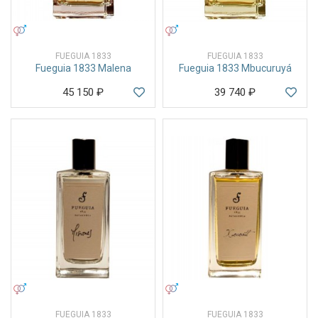
УНИСЕКС
УНИСЕКС
FUEGUIA 1833
FUEGUIA 1833
Fueguia 1833 Malena
Fueguia 1833 Mbucuruyá
45 150
₽
39 740
₽
УНИСЕКС
УНИСЕКС
FUEGUIA 1833
FUEGUIA 1833