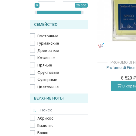
0
20 000
СЕМЕЙСТВО
Восточные
Гурманские
УНИСЕКС
Древесные
Кожаные
PROFUMO DI F
Пряные
Profumo di Fire
Фруктовые
8 520
Фужерные
В корз
Цветочные
ВЕРХНИЕ НОТЫ
Абрикос
Базилик
Банан