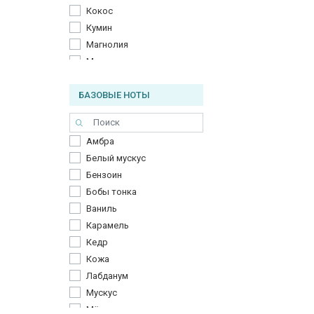
Кокос
Кумин
Магнолия
Малина
Мирра
БАЗОВЫЕ НОТЫ
Мускатный орех
Мускатный шалфей
Нагармота
Амбра
Роза
Белый мускус
Уд
Бензоин
Фиалка
Бобы тонка
Чабрец
Ваниль
Черный перец
Карамель
Эвкалипт
Кедр
Кожа
Лабданум
Мускус
Мёд