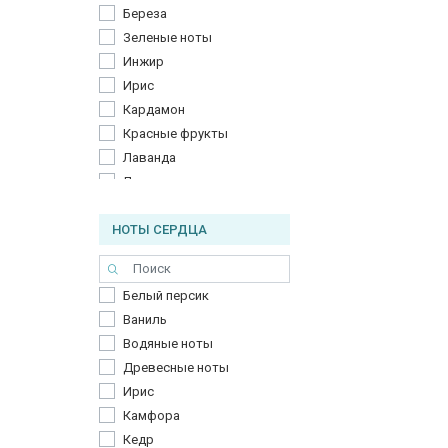
Береза
Зеленые ноты
Инжир
Ирис
Кардамон
Красные фрукты
Лаванда
Лист томата
Мята
НОТЫ СЕРДЦА
Персик
Роза
Розмарин
Белый персик
Розовый перец
Ваниль
Танжерин
Водяные ноты
Турецкая роза
Древесные ноты
Шафран
Ирис
Эвкалипт
Камфора
Кедр