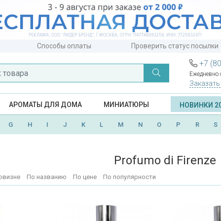
Способы оплаты
Проверить статус посылки
+7 (8
Ежедневно с
Заказать
АРОМАТЫ ДЛЯ ДОМА
МИНИАТЮРЫ
НОВИНКИ 2
G
H
I
J
K
L
M
N
O
P
R
S
Profumo di Firenze
овизне
По названию
По цене
По популярности