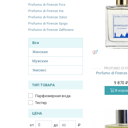
Profumo di Firenze Fico
Profumo di Firenze Iris
Profumo di Firenze Odori
Profumo di Firenze Spigo
Profumo di Firenze Zafferano
Все
Женские
УНИСЕКС
Мужские
PROFUMO DI F
Унисекс
Profumo di Firenze 
9 870
ТИП ТОВАРА
В корз
Парфюмерная вода
Тестер
ЦЕНА
от
до
₽