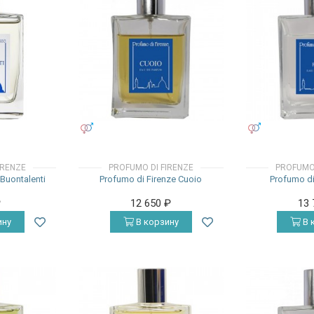
УНИСЕКС
УНИСЕКС
IRENZE
PROFUMO DI FIRENZE
PROFUMO 
Buontalenti
Profumo di Firenze Cuoio
Profumo di
₽
12 650
₽
13
ину
В корзину
В 