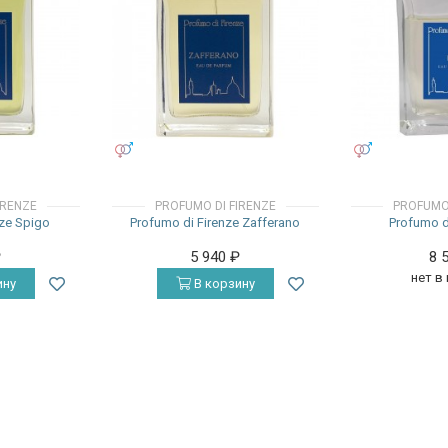
УНИСЕКС
УНИСЕКС
IRENZE
PROFUMO DI FIRENZE
PROFUMO 
nze Spigo
Profumo di Firenze Zafferano
Profumo di
₽
5 940
₽
8 
нет в
ину
В корзину