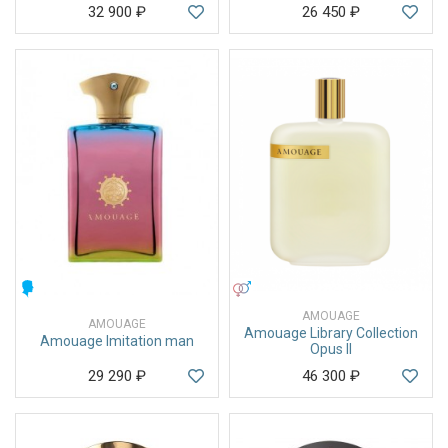
32 900
₽
26 450
₽
МУЖСКИЕ
УНИСЕКС
AMOUAGE
AMOUAGE
Amouage Library Collection
Amouage Imitation man
Opus II
29 290
₽
46 300
₽