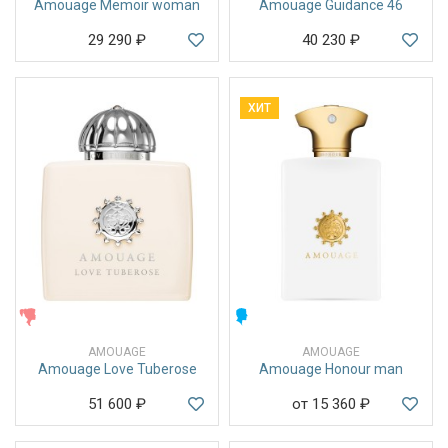
Amouage Memoir woman
Amouage Guidance 46
29 290
₽
40 230
₽
ХИТ
ЖЕНСКИЕ
МУЖСКИЕ
AMOUAGE
AMOUAGE
Amouage Love Tuberose
Amouage Honour man
51 600
₽
от 15 360
₽