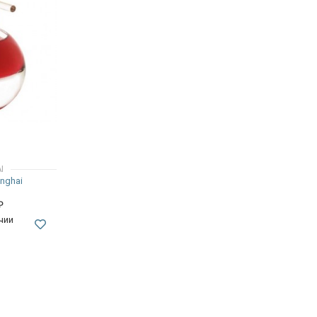
I
nghai
₽
чии