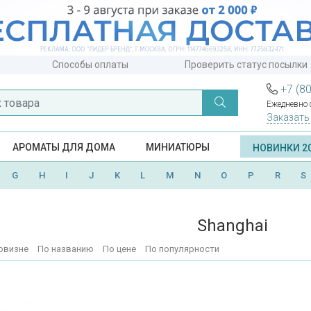
Способы оплаты
Проверить статус посылки
+7 (8
Ежедневно с
Заказать
АРОМАТЫ ДЛЯ ДОМА
МИНИАТЮРЫ
НОВИНКИ 2
G
H
I
J
K
L
M
N
O
P
R
S
Shanghai
овизне
По названию
По цене
По популярности