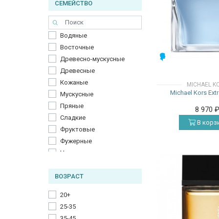
СЕМЕЙСТВО
Водяные
Восточные
МУЖСКИЕ
Древесно-мускусные
Древесные
Кожаные
MICHAEL K
Michael Kors Ext
Мускусные
Пряные
8 970
Сладкие
В корз
Фруктовые
Фужерные
Цветочные
Цитрусовые
ВОЗРАСТ
Шипровые
20+
25-35
35-45