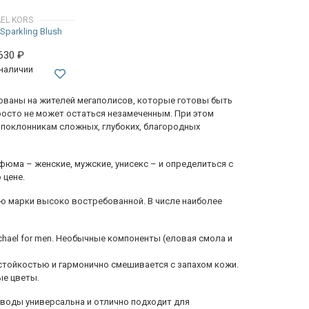
EL KORS
Sparkling Blush
 630
₽
 наличии
ированы на жителей мегаполисов, которые готовы быть
росто не может остаться незамеченным. При этом
 поклонникам сложных, глубоких, благородных
рфюма – женские, мужские, унисекс – и определиться с
 цене.
ю марки высоко востребованной. В числе наиболее
chael for men. Необычные компоненты (еловая смола и
 стойкостью и гармонично смешивается с запахом кожи.
ые цветы.
 воды универсальна и отлично подходит для