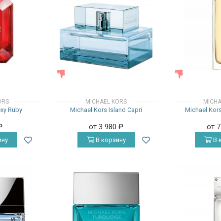
ЖЕНСКИЕ
ЖЕНСКИЕ
ORS
MICHAEL KORS
MICHA
exy Ruby
Michael Kors Island Capri
Michael Kors
₽
от 3 980
₽
от 
ину
В корзину
В 