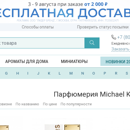
Способы оплаты
Проверить статус посылки
+7 (8
Ежедневно с
Заказать
АРОМАТЫ ДЛЯ ДОМА
МИНИАТЮРЫ
НОВИНКИ 2
G
H
I
J
K
L
M
N
O
P
R
S
Парфюмерия Michael K
овизне
По названию
По цене
По популярности