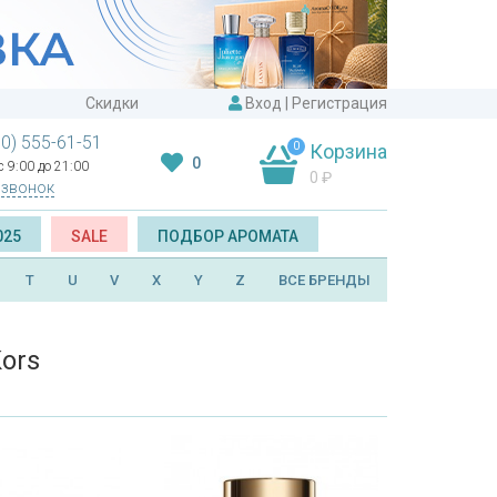
Скидки
Вход
|
Регистрация
00) 555-61-51
0
Корзина
0
 9:00 до 21:00
0
₽
 звонок
025
SALE
ПОДБОР АРОМАТА
T
U
V
X
Y
Z
ВСЕ БРЕНДЫ
ors