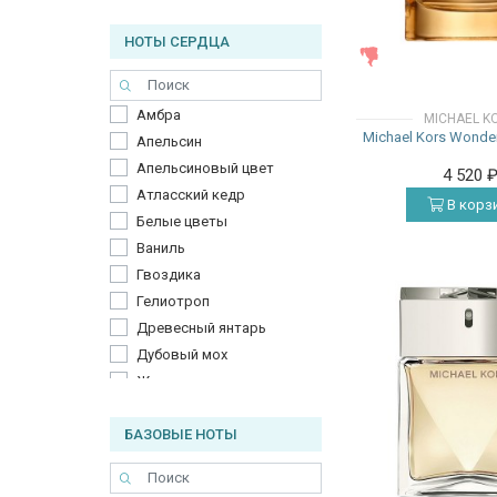
Грейпфрут
НОТЫ СЕРДЦА
Груша
ЖЕНСКИЕ
Жасмин
Зеленые листья
Амбра
MICHAEL K
Кардамон
Michael Kors Wonder
Апельсин
Кипарис
Апельсиновый цвет
4 520
Коньяк
Атласский кедр
Лаванда
В корз
Белые цветы
Ладан
Ваниль
Лайм
Гвоздика
Лимон
Гелиотроп
Личи
Древесный янтарь
Малина
Дубовый мох
Манго
Жасмин
Мандарин
Жасмин Самбак
Миндальное молоко
БАЗОВЫЕ НОТЫ
Жимолость
Мирра
Иланг-Иланг
Мускатный орех
Имбирь
Огурец