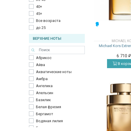
40+
45+
Все возраста
МУЖСКИЕ
до 25
ВЕРХНИЕ НОТЫ
MICHAEL K
Michael Kors Extr
6 710
Абрикос
В корз
Айва
Акватические ноты
Амбра
Ангелика
Апельсин
Базилик
Белая фрезия
Бергамот
Водяная лилия
Гранат