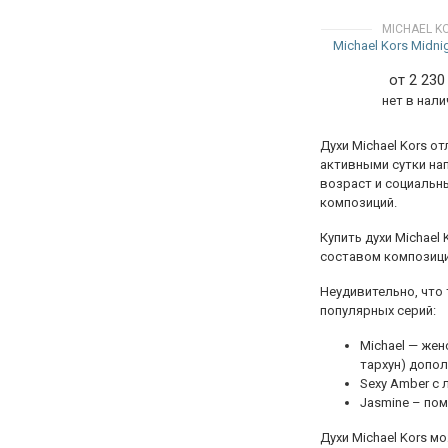
Красный стручковый
Розовые лепестки
MICHAEL K
перец
Michael Kors Midni
Ромашка
Минеральные ноты
Самбак
от 2 23
Морские ноты
Сандаловое дерево
нет в нали
Мох
Светлая древесина
Мускус
Табак
Духи Michael Kors о
Олибанум
активными сутки на
Тиаре
Оливковое дерево
возраст и социальн
Тубероза
Палисандр
композиций.
Тюльпан
Перуанский бальзам
Купить духи Michael
Фиалка
Сандал
составом композиции
Флердоранж
Сандаловое дерево
Франжипани
Неудивительно, что
Соль
популярных серий:
Фрезия
Табак
Цветок апельсина
Michael — жен
Толуанский бальзам
Цветок гвоздики
тархун) допол
Уд
Цветочные ноты
Sexy Amber с 
Яблоко
Jasmine – пом
Черная смородина
Шалфей
Духи Michael Kors 