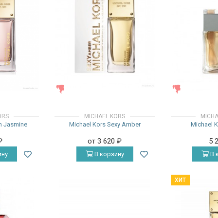
ЖЕНСКИЕ
ЖЕНСКИЕ
ORS
MICHAEL KORS
MICHA
m Jasmine
Michael Kors Sexy Amber
Michael K
₽
от 3 620
₽
5 
ину
В корзину
В 
ХИТ