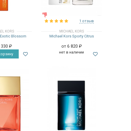
ЖЕНСКИЕ
1 отзыв
EL KORS
MICHAEL KORS
 Exotic Blossom
Michael Kors Sporty Citrus
6 330
₽
от 6 820
₽
нет в наличии
корзину