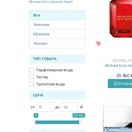
Michael Kors Extreme Night
Все
Женские
Мужские
Унисекс
ЖЕНСКИЕ
ТИП ТОВАРА
MICHAEL K
Michael Kors S
Парфюмерная вода
20 460
Тестер
В корз
Туалетная вода
ЦЕНА
от
до
₽
0
20 000