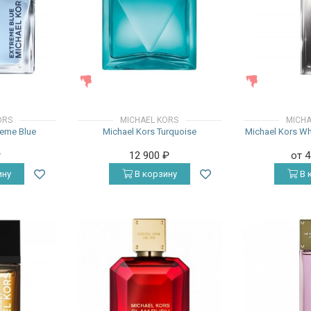
ЖЕНСКИЕ
ЖЕНСКИЕ
ORS
MICHAEL KORS
MICHA
reme Blue
Michael Kors Turquoise
Michael Kors Wh
₽
12 900
₽
от 
ину
В корзину
В 