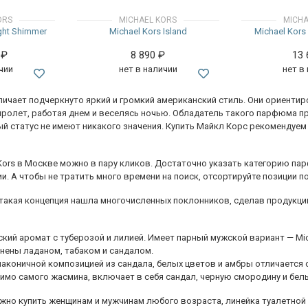
ORS
MICHAEL KORS
MICHA
ght Shimmer
Michael Kors Island
Michael Kors 
0
₽
8 890
₽
13
чии
нет в наличии
нет в
тличает подчеркнуто яркий и громкий американский стиль. Они ориент
пролет, работая днем и веселясь ночью. Обладатель такого парфюма п
ый статус не имеют никакого значения. Купить Майкл Корс рекомендуем
 Kors в Москве можно в пару кликов. Достаточно указать категорию па
. А чтобы не тратить много времени на поиск, отсортируйте позиции по
 такая концепция нашла многочисленных поклонников, сделав продукци
ский аромат с туберозой и лилией. Имеет парный мужской вариант — Mi
нены ладаном, табаком и сандалом.
лаконичной композицией из сандала, белых цветов и амбры отличается
имо самого жасмина, включает в себя сандал, черную смородину и бел
можно купить женщинам и мужчинам любого возраста, линейка туалетной