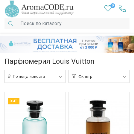
0
Парфюмерия Louis Vuitton
По популярности
Фильтр
ХИТ