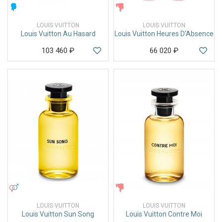
МУЖСКИЕ
ЖЕНСКИЕ
LOUIS VUITTON
LOUIS VUITTON
Louis Vuitton Au Hasard
Louis Vuitton Heures D'Absence
103 460
₽
66 020
₽
УНИСЕКС
ЖЕНСКИЕ
LOUIS VUITTON
LOUIS VUITTON
Louis Vuitton Sun Song
Louis Vuitton Contre Moi