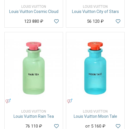
LOUIS VUITTON
LOUIS VUITTON
Louis Vuitton Cosmic Cloud
Louis Vuitton City of Stars
123 880
₽
56 120
₽
УНИСЕКС
УНИСЕКС
LOUIS VUITTON
LOUIS VUITTON
Louis Vuitton Rain Tea
Louis Vuitton Moon Tale
76 110
₽
от 5 160
₽