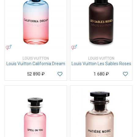
УНИСЕКС
УНИСЕКС
LOUIS VUITTON
LOUIS VUITTON
Louis Vuitton California Dream
Louis Vuitton Les Sables Roses
52 890
₽
1 680
₽