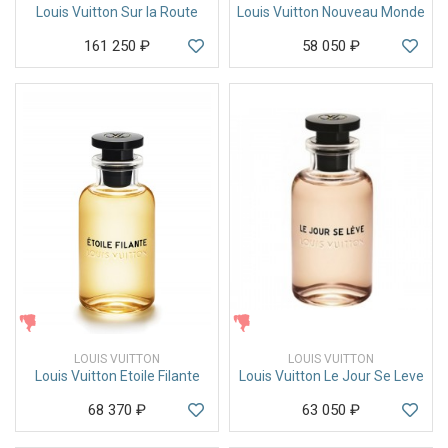
Louis Vuitton Sur la Route
Louis Vuitton Nouveau Monde
161 250
₽
58 050
₽
ЖЕНСКИЕ
ЖЕНСКИЕ
LOUIS VUITTON
LOUIS VUITTON
Louis Vuitton Etoile Filante
Louis Vuitton Le Jour Se Leve
68 370
₽
63 050
₽