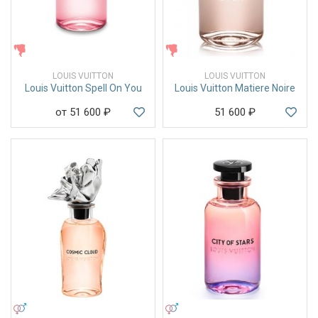
ЖЕНСКИЕ
ЖЕНСКИЕ
LOUIS VUITTON
LOUIS VUITTON
Louis Vuitton Spell On You
Louis Vuitton Matiere Noire
от 51 600
₽
51 600
₽
УНИСЕКС
УНИСЕКС