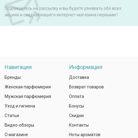
Подпишитесь на рассылку и вы будете узнавать обо всех
акциях и скидках нашего интернет-магазина первыми !
Навигация
Информация
Бренды
Доставка
Женская парфюмерия
Возврат товаров
Мужская парфюмерия
Оплата
Уход и гигиена
Бонусы
Статьи
Скидки
Видео-обзоры
Контакты
О магазине
Ноты ароматов