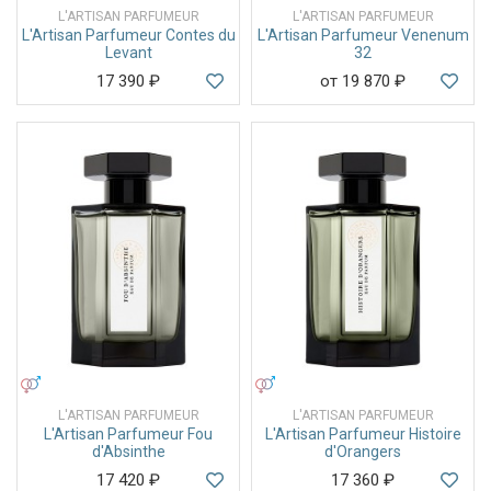
L'ARTISAN PARFUMEUR
L'ARTISAN PARFUMEUR
L'Artisan Parfumeur Contes du
L'Artisan Parfumeur Venenum
Levant
32
17 390
₽
от 19 870
₽
УНИСЕКС
УНИСЕКС
L'ARTISAN PARFUMEUR
L'ARTISAN PARFUMEUR
L'Artisan Parfumeur Fou
L'Artisan Parfumeur Histoire
d'Absinthe
d'Orangers
17 420
₽
17 360
₽