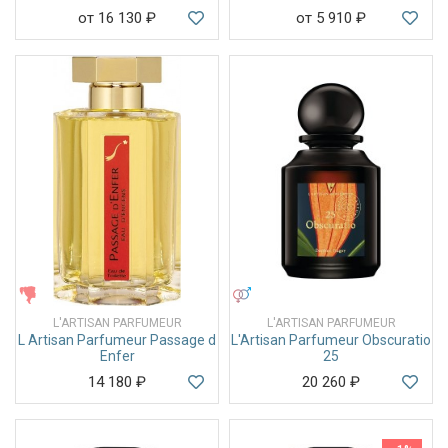
от 16 130
₽
от 5 910
₽
ЖЕНСКИЕ
УНИСЕКС
L'ARTISAN PARFUMEUR
L'ARTISAN PARFUMEUR
L Artisan Parfumeur Passage d
L'Artisan Parfumeur Obscuratio
Enfer
25
14 180
₽
20 260
₽