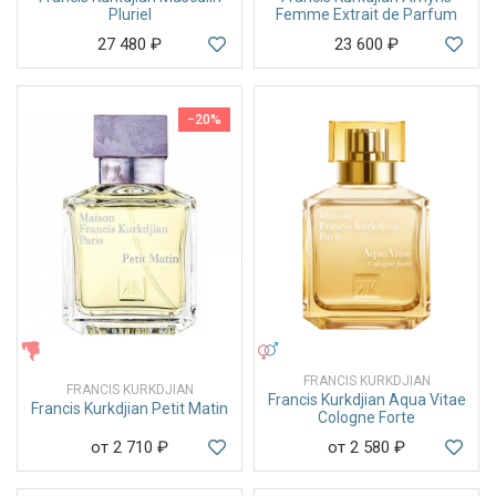
Pluriel
Femme Extrait de Parfum
27 480
₽
23 600
₽
−20%
ЖЕНСКИЕ
УНИСЕКС
FRANCIS KURKDJIAN
FRANCIS KURKDJIAN
Francis Kurkdjian Aqua Vitae
Francis Kurkdjian Petit Matin
Cologne Forte
от 2 710
₽
от 2 580
₽