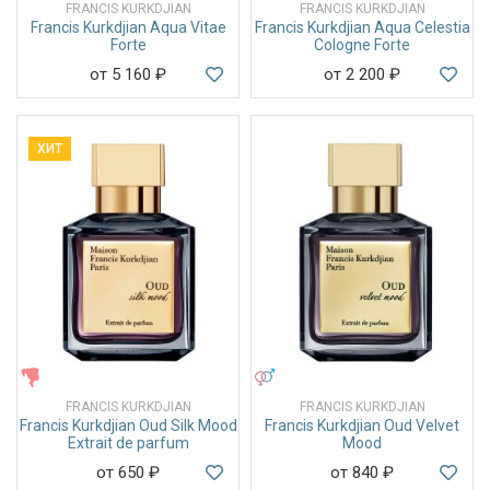
FRANCIS KURKDJIAN
FRANCIS KURKDJIAN
Francis Kurkdjian Aqua Vitae
Francis Kurkdjian Aqua Celestia
Forte
Cologne Forte
от 5 160
₽
от 2 200
₽
ХИТ
ЖЕНСКИЕ
УНИСЕКС
FRANCIS KURKDJIAN
FRANCIS KURKDJIAN
Francis Kurkdjian Oud Silk Mood
Francis Kurkdjian Oud Velvet
Extrait de parfum
Mood
от 650
₽
от 840
₽