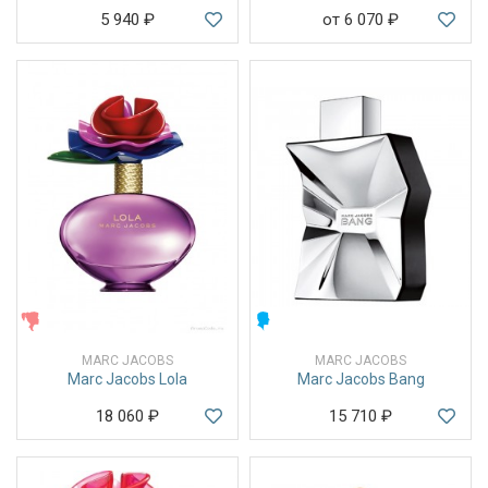
5 940
₽
от 6 070
₽
ЖЕНСКИЕ
МУЖСКИЕ
MARC JACOBS
MARC JACOBS
Marc Jacobs Lola
Marc Jacobs Bang
18 060
₽
15 710
₽