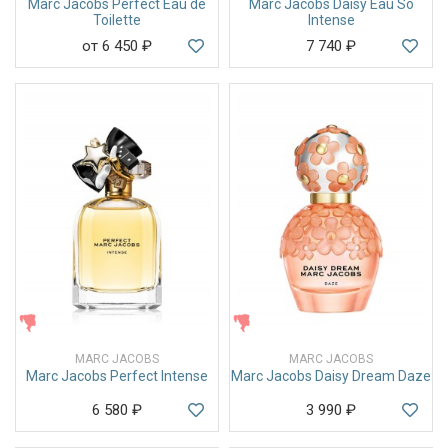
Marc Jacobs Perfect Eau de
Marc Jacobs Daisy Eau So
Toilette
Intense
от 6 450
₽
7 740
₽
ЖЕНСКИЕ
ЖЕНСКИЕ
MARC JACOBS
MARC JACOBS
Marc Jacobs Perfect Intense
Marc Jacobs Daisy Dream Daze
6 580
₽
3 990
₽