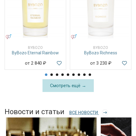
УНИСЕКС
УНИСЕКС
BYBOZO
BYBOZO
ByBozo Eternal Rainbow
ByBozo Richness
от 2 840
₽
от 3 230
₽
Смотреть ещё →
Новости и статьи
ВСЕ НОВОСТИ