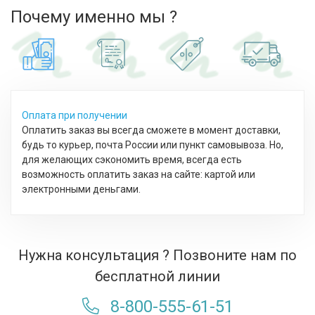
компоненты. Конечно, селективные
ограничений –
Почему именно мы ?
духи нельзя назвать ароматами «для
нейтральных д
всех», ведь они имеют специфичное
каждым днем.
звучание. Особенно, если говорить о
новому раскр
шлейфовых нишевых парфюмах.
современных 
давая максим
самовыражени
Оплата при получении
Оплатить заказ вы всегда сможете в момент доставки,
будь то курьер, почта России или пункт самовывоза. Но,
для желающих сэкономить время, всегда есть
возможность оплатить заказ на сайте: картой или
электронными деньгами.
Нужна консультация ? Позвоните нам по
бесплатной линии
8-800-555-61-51