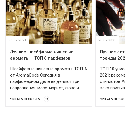
20.07.2021
20.07.2021
Лучшие шлейфовые нишевые
Лучшие летн
ароматы – ТОП 6 парфюмов
тренды 2021
Шлейфовые нишевые ароматы: ТОП-6
ТОП 10 унисек
от AromaCode Сегодня в
2021: рекоме
парфюмерном деле выделяют три
стилистов Ar
направления: масс-маркет, люкс и
века призываю
селективные (нишевые) ароматы.
гендерных рам
ЧИТАТЬ НОВОСТЬ
ЧИТАТЬ НОВОСТ
Самыми ценными в мировой
менее популяр
парфюмерии считаются нишевые
мужская проду
духи, потому что они эксклюзивны.
только парфю
Авторские композиции включают
одежды и даж
только редкие благородные
ароматов уже 