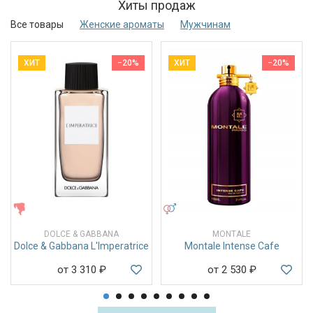
Хиты продаж
Все товары
Женские ароматы
Мужчинам
ХИТ
−20%
ХИТ
−20%
ЖЕНСКИЕ
УНИСЕКС
DOLCE & GABBANA
MONTALE
Dolce & Gabbana L'Imperatrice
Montale Intense Cafe
от 3 310
₽
от 2 530
₽