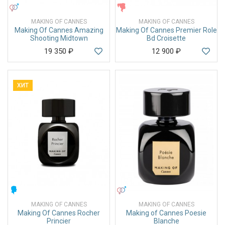
УНИСЕКС
ЖЕНСКИЕ
MAKING OF CANNES
MAKING OF CANNES
Making Of Cannes Amazing
Making Of Cannes Premier Role
Shooting Midtown
Bd Croisette
19 350
₽
12 900
₽
ХИТ
МУЖСКИЕ
УНИСЕКС
MAKING OF CANNES
MAKING OF CANNES
Making Of Cannes Rocher
Making of Cannes Poesie
Princier
Blanche