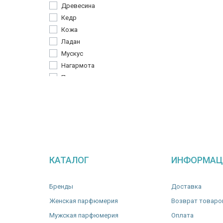
Древесина
Сандаловое дерево
Кедр
Табак
Кожа
Тмин
Ладан
Тубероза
Мускус
Нагармота
Пачули
Сандаловое дерево
Сено
Уд
Цветок апельсина
КАТАЛОГ
ИНФОРМАЦ
Бренды
Доставка
Женская парфюмерия
Возврат товаро
Мужская парфюмерия
Оплата