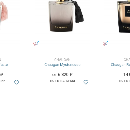
УНИСЕКС
УНИСЕКС
N
CHAUGAN
CH
icate
Chaugan Mysterieuse
Chaugan Ro
0
₽
от 6 820
₽
14
чии
нет в наличии
нет в