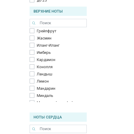
до 25
ВЕРХНИЕ НОТЫ
Грейпфрут
Жасмин
Иланг-Иланг
Имбирь
Кардамон
Конопля
Ландыш
Лимон
Мандарин
Миндаль
Мускатный шалфей
Мёд
НОТЫ СЕРДЦА
Перец
Цветок боярышника
Шалфей