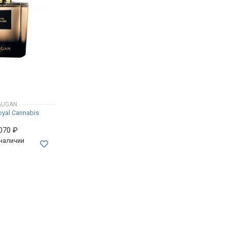
AUGAN
yal Cannabis
 070
₽
 наличии