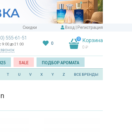
Скидки
Вход
|
Регистрация
00) 555-61-51
0
Корзина
0
 9:00 до 21:00
0
₽
 звонок
025
SALE
ПОДБОР АРОМАТА
T
U
V
X
Y
Z
ВСЕ БРЕНДЫ
an