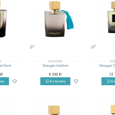
УНИСЕКС
УНИСЕКС
N
CHAUGAN
CH
de Pavot
Chaugan Sublime
Chaugan Te
0
₽
9 290
₽
12
ину
В корзину
В 