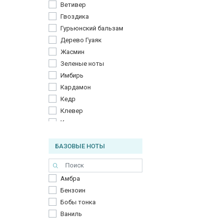
Ветивер
Шиповник
Гвоздика
Эвкалипт
Гурьюнский бальзам
Дерево Гуаяк
Жасмин
Зеленые ноты
Имбирь
Кардамон
Кедр
Клевер
Кожа
Корица
БАЗОВЫЕ НОТЫ
Ладан
Магнолия
Малина
Амбра
Молоко
Бензоин
Пачули
Бобы тонка
Перец
Ваниль
Роза