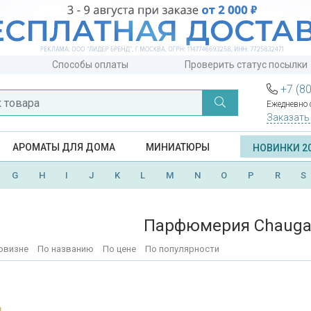
Способы оплаты
Проверить статус посылки
+7 (8
Ежедневно с
Заказать
АРОМАТЫ ДЛЯ ДОМА
МИНИАТЮРЫ
НОВИНКИ 2
G
H
I
J
K
L
M
N
O
P
R
S
Парфюмерия Chaug
овизне
По названию
По цене
По популярности