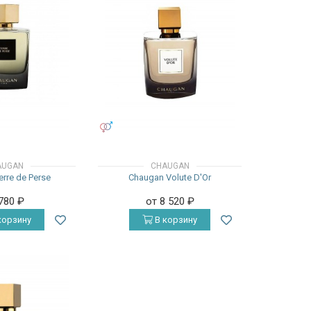
УНИСЕКС
AUGAN
CHAUGAN
rre de Perse
Chaugan Volute D'Or
 780
₽
от 8 520
₽
корзину
В корзину