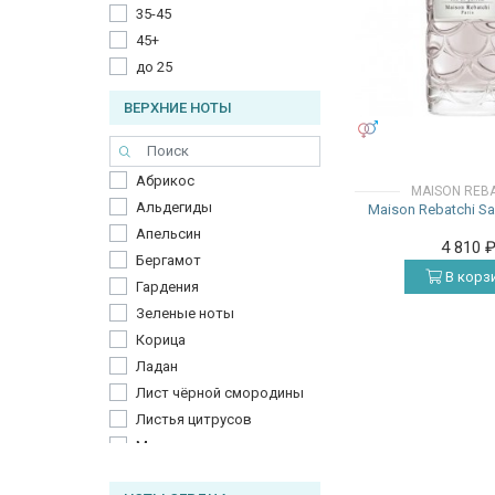
35-45
45+
до 25
ВЕРХНИЕ НОТЫ
УНИСЕКС
Абрикос
MAISON REB
Альдегиды
Maison Rebatchi Sa
Апельсин
4 810
Бергамот
В корз
Гардения
Зеленые ноты
Корица
Ладан
Лист чёрной смородины
Листья цитрусов
Малина
Нектарин