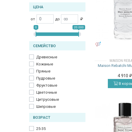
ЦЕНА
от
до
₽
0
20 000
УНИСЕКС
СЕМЕЙСТВО
Древесные
MAISON REB
Кожаные
Maison Rebatchi M
Пряные
4 910
Пудровые
В корз
Фруктовые
Цветочные
Цитрусовые
Шипровые
ВОЗРАСТ
25-35