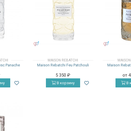
УНИСЕКС
УНИСЕКС
ATCHI
MAISON REBATCHI
MAISON
usc Panache
Maison Rebatchi Feu Patchouli
Maison Rebatc
₽
5 350
₽
от 
ину
В корзину
В 