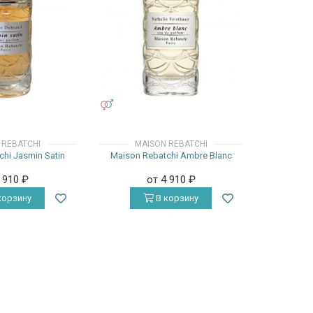
УНИСЕКС
 REBATCHI
MAISON REBATCHI
hi Jasmin Satin
Maison Rebatchi Ambre Blanc
4 910
₽
от 4 910
₽
корзину
В корзину