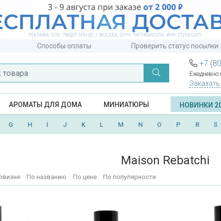
Способы оплаты
Проверить статус посылки
+7 (8
Ежедневно с
Заказать
АРОМАТЫ ДЛЯ ДОМА
МИНИАТЮРЫ
НОВИНКИ 2
G
H
I
J
K
L
M
N
O
P
R
S
Maison Rebatchi
овизне
По названию
По цене
По популярности