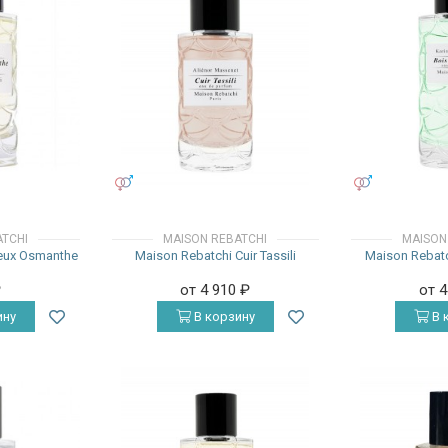
УНИСЕКС
УНИСЕКС
ATCHI
MAISON REBATCHI
MAISON
eux Osmanthe
Maison Rebatchi Cuir Tassili
Maison Rebatc
₽
от 4 910
₽
от 
ину
В корзину
В 