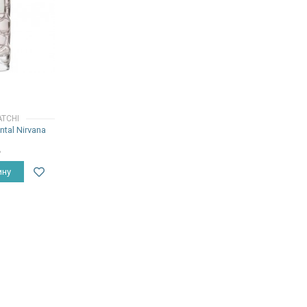
ATCHI
ntal Nirvana
₽
ину