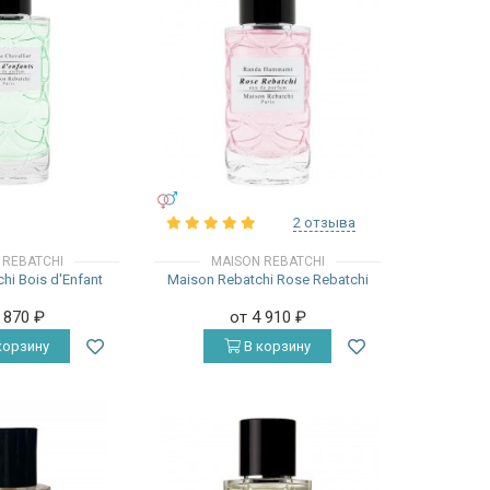
УНИСЕКС
2 отзыва
 REBATCHI
MAISON REBATCHI
hi Bois d'Enfant
Maison Rebatchi Rose Rebatchi
4 870
₽
от 4 910
₽
корзину
В корзину