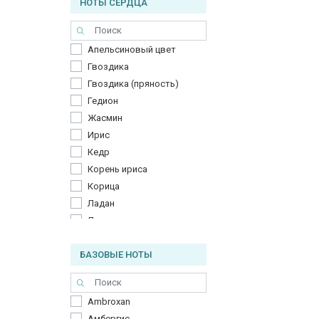
НОТЫ СЕРДЦА
Нероли
Палисандр
Перец
Апельсиновый цвет
Персик
Гвоздика
Роза
Гвоздика (пряность)
Розмарин
Гедион
Розовый перец
Жасмин
Семена моркови
Ирис
Цитрон
Кедр
Черный перец
Корень ириса
Шафран
Корица
Яблоко
Ладан
Лилия
Майская роза
БАЗОВЫЕ НОТЫ
Османтус
Персик
Полынь
Ambroxan
Роза
Амбергис