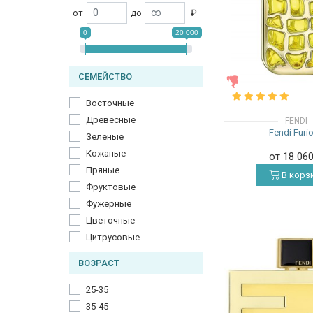
от
до
₽
0
20 000
СЕМЕЙСТВО
ЖЕНСКИЕ
Восточные
Древесные
FENDI
Fendi Furi
Зеленые
Кожаные
от 18 06
Пряные
В корз
Фруктовые
Фужерные
Цветочные
Цитрусовые
ВОЗРАСТ
25-35
35-45