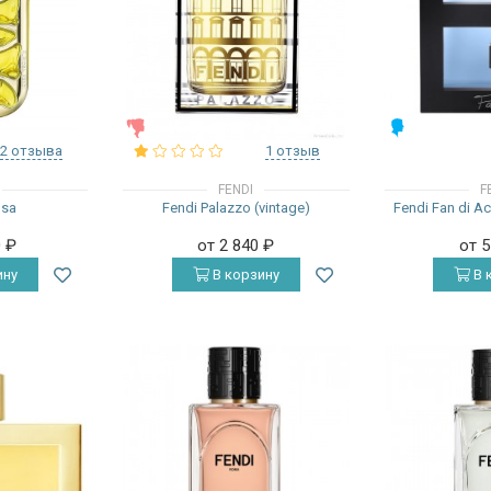
ЖЕНСКИЕ
МУЖСКИЕ
2 отзыва
1 отзыв
FENDI
F
osa
Fendi Palazzo (vintage)
Fendi Fan di 
0
₽
от 2 840
₽
от 
ину
В корзину
В 