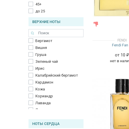
45+
до 25
ВЕРХНИЕ НОТЫ
ЖЕНСКИЕ
FENDI
Бергамот
Fendi Fan 
Вишня
Груша
от 10
нет в нали
Зеленый чай
Ирис
Калабрийский бергамот
Кардамон
Кожа
Кориандр
Лаванда
Лимон
Майская роза
НОТЫ СЕРДЦА
Малина