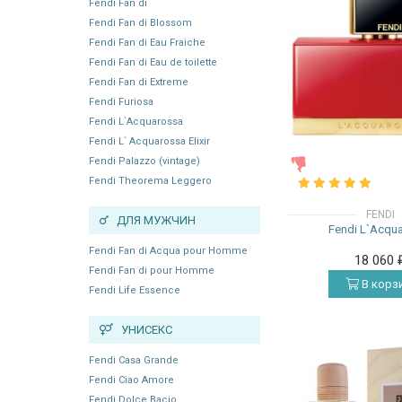
Fendi Fan di
Fendi Fan di Blossom
Fendi Fan di Eau Fraiche
Fendi Fan di Eau de toilette
Fendi Fan di Extreme
Fendi Furiosa
Fendi L`Acquarossa
Fendi L` Acquarossa Elixir
Fendi Palazzo (vintage)
ЖЕНСКИЕ
Fendi Theorema Leggero
FENDI
ДЛЯ МУЖЧИН
Fendi L`Acqu
Fendi Fan di Acqua pour Homme
18 060
Fendi Fan di pour Homme
В корз
Fendi Life Essence
УНИСЕКС
Fendi Casa Grande
Fendi Ciao Amore
Fendi Dolce Bacio