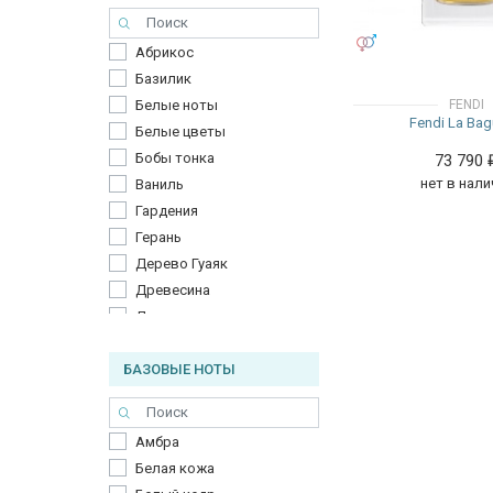
Мандарин
Морские ноты
УНИСЕКС
Абрикос
Ноты моря
Базилик
Перец
FENDI
Белые ноты
Петитгрейн
Fendi La Bag
Белые цветы
Розовый перец
Бобы тонка
73 790
Танжерин
нет в нали
Ваниль
Цветок апельсина
Гардения
Цитрус
Герань
Черная смородина
Дерево Гуаяк
Чернослив
Древесина
Древесные ноты
Дрок
БАЗОВЫЕ НОТЫ
Жасмин
Желтофиоль
Зеленый чай
Амбра
Иглы сосны
Белая кожа
Инжир