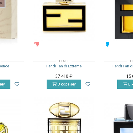
ЖЕНСКИЕ
МУЖСКИЕ
FENDI
F
ssence
Fendi Fan di Extreme
Fendi Fan 
₽
37 410
₽
15
ину
В корзину
В 