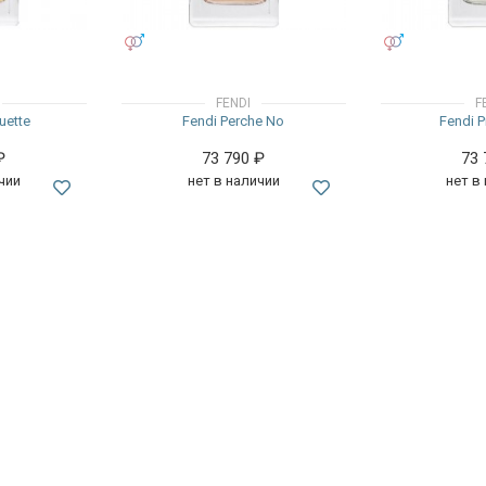
УНИСЕКС
УНИСЕКС
FENDI
F
uette
Fendi Perche No
Fendi P
₽
73 790
₽
73
чии
нет в наличии
нет в