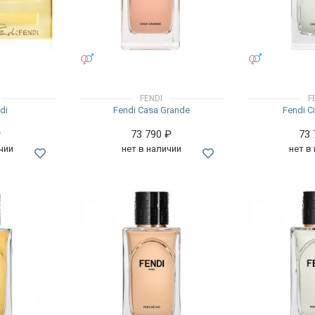
УНИСЕКС
УНИСЕКС
FENDI
F
di
Fendi Casa Grande
Fendi C
₽
73 790
₽
73
чии
нет в наличии
нет в