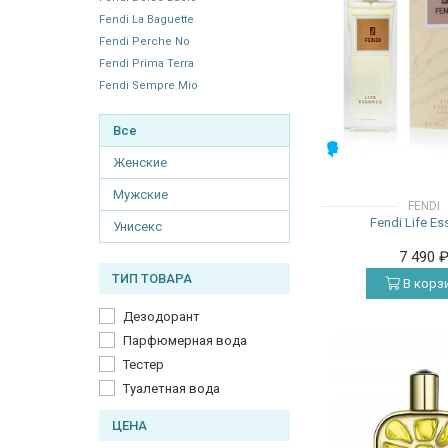
Fendi La Baguette
Fendi Perche No
Fendi Prima Terra
Fendi Sempre Mio
Все
МУЖСКИЕ
Женские
Мужские
FENDI
Fendi Life E
Унисекс
7 490
ТИП ТОВАРА
В корз
Дезодорант
Парфюмерная вода
Тестер
Туалетная вода
ЦЕНА