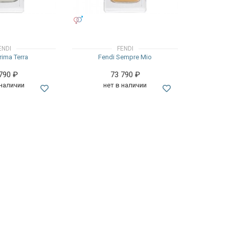
УНИСЕКС
ENDI
FENDI
rima Terra
Fendi Sempre Mio
 790
₽
73 790
₽
 наличии
нет в наличии