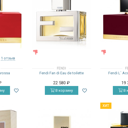
ЖЕНСКИЕ
ЖЕНСКИЕ
1 отзыв
FENDI
F
arossa
Fendi Fan di Eau de toilette
Fendi L` Ac
₽
22 580
₽
19
ину
В корзину
В 
ХИТ