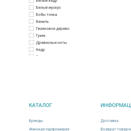
Белый кедр
Кардамон
Белый мускус
Кипарис
Бобы тонка
Кожа
Ваниль
Ландыш
Гваяковое дерево
Лантана
Гуаяк
Лимон
Древесные ноты
Лист инжира
Кедр
Магнолия
Кожа
Перец
Ладан
Роза
Мирра
Розмарин
Мох
Розовый перец
Мускус
Тубероза
Пачули
Флердоранж
Сандал
Фрезия
КАТАЛОГ
ИНФОРМАЦ
Цветок апельсина
Цветок вишни
Бренды
Доставка
Шалфей
Женская парфюмерия
Возврат товаро