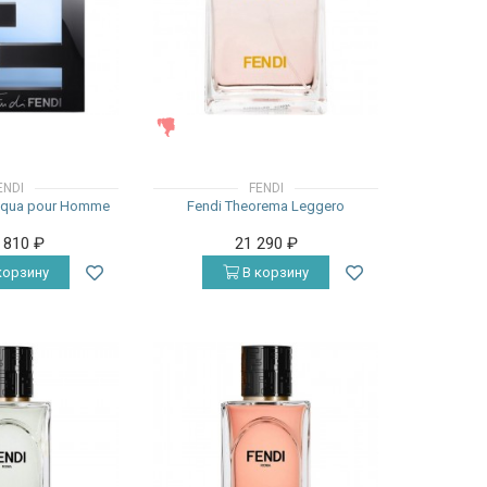
ЖЕНСКИЕ
ENDI
FENDI
Acqua pour Homme
Fendi Theorema Leggero
5 810
₽
21 290
₽
корзину
В корзину