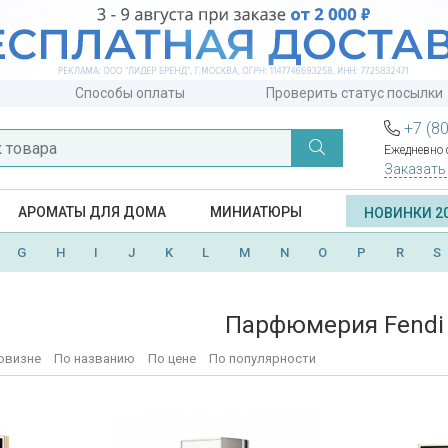
Способы оплаты
Проверить статус посылки
+7 (8
Ежедневно с
Заказать
АРОМАТЫ ДЛЯ ДОМА
МИНИАТЮРЫ
НОВИНКИ 2
G
H
I
J
K
L
M
N
O
P
R
S
Парфюмерия Fendi
овизне
По названию
По цене
По популярности