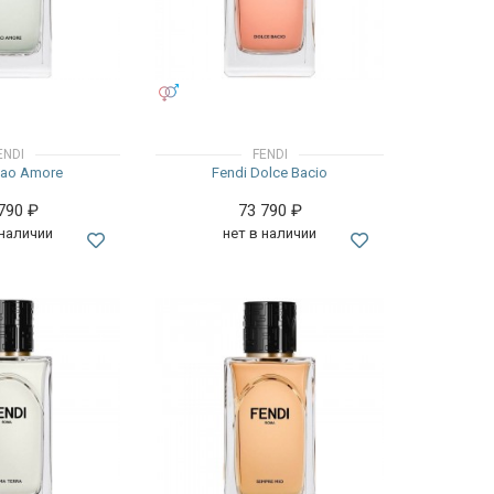
УНИСЕКС
ENDI
FENDI
iao Amore
Fendi Dolce Bacio
 790
₽
73 790
₽
 наличии
нет в наличии