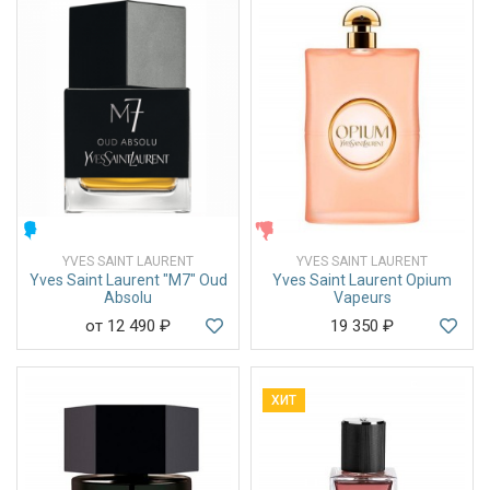
МУЖСКИЕ
ЖЕНСКИЕ
YVES SAINT LAURENT
YVES SAINT LAURENT
Yves Saint Laurent "M7" Oud
Yves Saint Laurent Opium
Absolu
Vapeurs
от 12 490
₽
19 350
₽
ХИТ