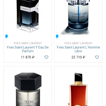
МУЖСКИЕ
МУЖСКИЕ
YVES SAINT LAURENT
YVES SAINT LAURENT
Yves Saint Laurent Y Eau De
Yves Saint Laurent L`Homme
Parfum
Libre
11 870
₽
22 710
₽