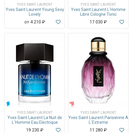
YVES SAINT LAURENT
YVES SAINT LAURENT
Yves Saint Laurent Young Sexy
Yves Saint Laurent L`Homme
Lovely
Libre Cologne Tonic
от 4 210
₽
17 030
₽
МУЖСКИЕ
ЖЕНСКИЕ
YVES SAINT LAURENT
YVES SAINT LAURENT
Yves Saint Laurent La Nuit de
Yves Saint Laurent Parisienne A
L`Homme Eau Electrique
L`Extreme
19 230
₽
11 280
₽