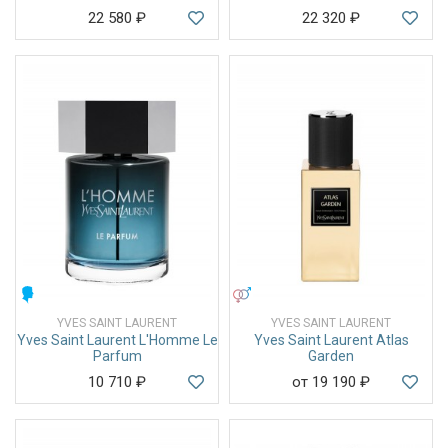
22 580
₽
22 320
₽
МУЖСКИЕ
УНИСЕКС
YVES SAINT LAURENT
YVES SAINT LAURENT
Yves Saint Laurent L'Homme Le
Yves Saint Laurent Atlas
Parfum
Garden
10 710
₽
от 19 190
₽