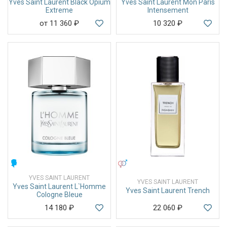
Yves Saint Laurent Black Opium
Yves Saint Laurent Mon Paris
Extreme
Intensement
от 11 360
₽
10 320
₽
МУЖСКИЕ
УНИСЕКС
YVES SAINT LAURENT
YVES SAINT LAURENT
Yves Saint Laurent L`Homme
Yves Saint Laurent Trench
Cologne Bleue
14 180
₽
22 060
₽