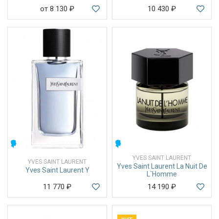
от 8 130
₽
10 430
₽
МУЖСКИЕ
МУЖСКИЕ
YVES SAINT LAURENT
YVES SAINT LAURENT
Yves Saint Laurent La Nuit De
Yves Saint Laurent Y
L`Homme
11 770
₽
14 190
₽