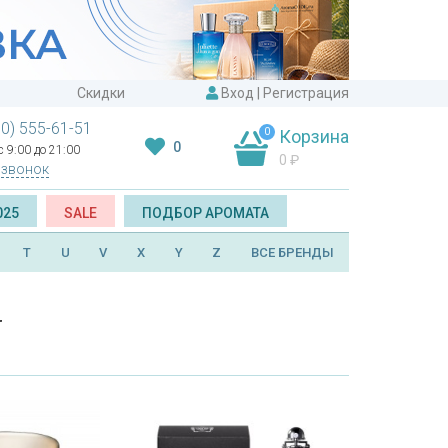
Скидки
Вход
|
Регистрация
00) 555-61-51
0
Корзина
0
 9:00 до 21:00
0
₽
 звонок
025
SALE
ПОДБОР АРОМАТА
T
U
V
X
Y
Z
ВСЕ БРЕНДЫ
r