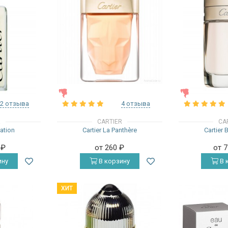
ЖЕНСКИЕ
ЖЕНСКИЕ
2 отзыва
4 отзыва
R
CARTIER
CA
ration
Cartier La Panthère
Cartier 
0
₽
от 260
₽
от 
ину
В корзину
В 
ХИТ