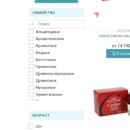
СЕМЕЙСТВО
ЖЕНСКИЕ
CARTIE
Альдегидные
Cartier Delices ea
Ароматические
от 14 19
Ароматные
Водные
В корз
Восточные
Гурманские
Древесно-мускусные
Древесные
Мускусные
Ориентальные
Пряные
Свежие
ВОЗРАСТ
Фруктовые
Фужерные
20+
Цветочные