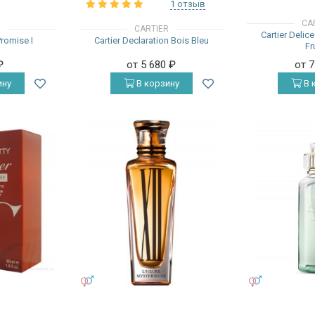
1 отзыв
CA
R
CARTIER
Cartier Delic
Promise I
Cartier Declaration Bois Bleu
Fr
₽
от 5 680
₽
от 
ину
В корзину
В 
УНИСЕКС
УНИСЕКС