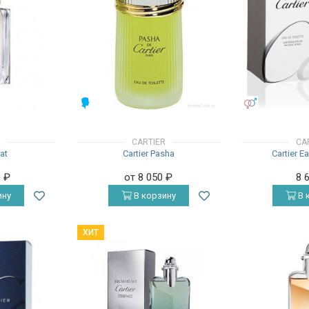
МУЖСКИЕ
УНИСЕКС
R
CARTIER
CA
rat
Cartier Pasha
Cartier E
0
₽
от 8 050
₽
8 
ину
В корзину
В 
ХИТ