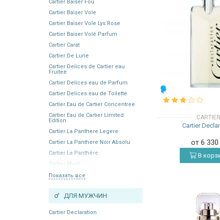
Cartier Baiser Fou
Cartier Baiser Vole
Cartier Baiser Vole Lys Rose
Cartier Baiser Volé Parfum
Cartier Carat
Cartier De Lune
Cartier Delices de Cartier eau
Fruitee
Cartier Delices eau de Parfum
МУЖСКИЕ
Cartier Delices eau de Toilette
Cartier Eau de Cartier Concentree
Cartier Eau de Cartier Limited
CARTIE
Edition
Cartier Decla
Cartier La Panthere Legere
от 6 33
Cartier La Panthere Noir Absolu
Cartier La Panthère
В корз
Cartier Must
Показать все
ДЛЯ МУЖЧИН
Cartier Declaration