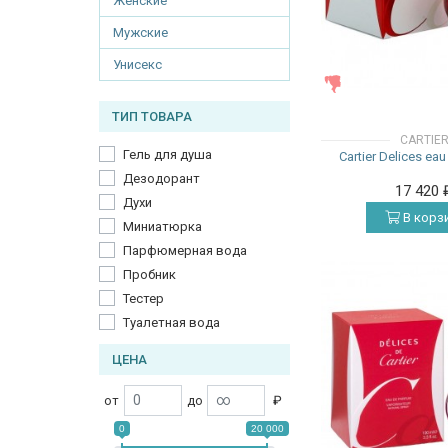
Женские
Мужские
Унисекс
ЖЕНСКИЕ
ТИП ТОВАРА
CARTIE
Гель для душа
Cartier Delices eau
Дезодорант
17 420
Духи
В корз
Миниатюрка
Парфюмерная вода
Пробник
Тестер
Туалетная вода
ЦЕНА
от
до
₽
0
20 000