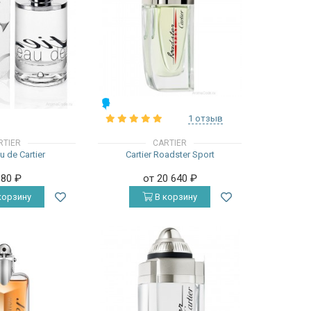
МУЖСКИЕ
1 отзыв
RTIER
CARTIER
au de Cartier
Cartier Roadster Sport
680
₽
от 20 640
₽
корзину
В корзину