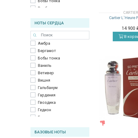
Бобы тонка
Вербена лимонная
CARTIE
Вишня
Cartier L`Heure 
НОТЫ СЕРДЦА
Гальбанум
14 900
Гардения
В корз
Гвоздика
Амбра
Горький апельсин
Бергамот
Грейпфрут
Бобы тонка
Груша
Ваниль
Древесные ноты
Ветивер
Дымные ноты
Вишня
Ежевика
Гальбанум
Жасмин
Гардения
Жженый сахар
Гвоздика
Зеленые ноты
Гедион
Зелёный мандарин
Гелиотроп
Имбирь
ЖЕНСКИЕ
Герань
Ирис
БАЗОВЫЕ НОТЫ
Гиацинт
Карамель