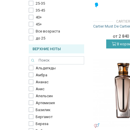
25-35
МУЖСКИЕ
Цитрусовые
35-45
Шипровые
40+
CARTIE
45+
Cartier Must De Cart
Все возраста
от 2 84
до 25
В корз
ВЕРХНИЕ НОТЫ
Альдегиды
Амбра
Ананас
Анис
Апельсин
Артемизия
Базилик
Бергамот
Береза
УНИСЕКС