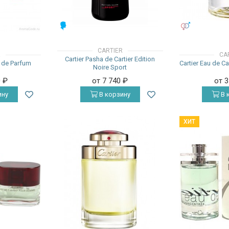
МУЖСКИЕ
УНИСЕКС
CARTIER
R
CA
Cartier Pasha de Cartier Edition
u de Parfum
Cartier Eau de C
Noire Sport
0
₽
от 7 740
₽
от 
ину
В корзину
В 
ХИТ