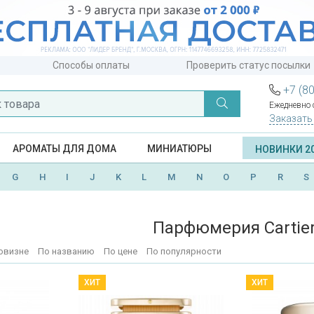
Способы оплаты
Проверить статус посылки
+7 (8
Ежедневно с
Заказать
АРОМАТЫ ДЛЯ ДОМА
МИНИАТЮРЫ
НОВИНКИ 2
G
H
I
J
K
L
M
N
O
P
R
S
Парфюмерия Cartie
овизне
По названию
По цене
По популярности
ХИТ
ХИТ