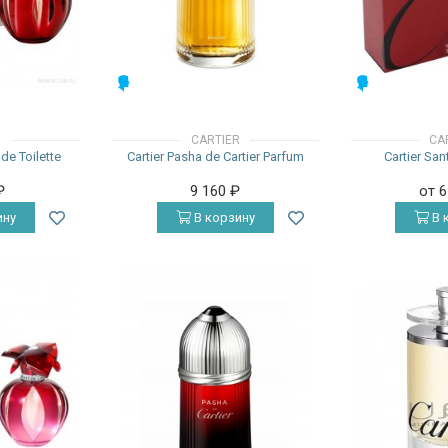
МУЖСКИЕ
МУЖСКИЕ
R
CARTIER
CA
 de Toilette
Cartier Pasha de Cartier Parfum
Cartier San
₽
9 160
₽
от 
ину
В корзину
В 