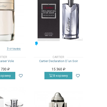
МУЖСКИЕ
3 отзыва
RTIER
CARTIER
Baiser Vole
Cartier Declaration D`un Soir
7 730
₽
15 360
₽
корзину
В корзину