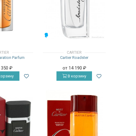
МУЖСКИЕ
RTIER
CARTIER
laration Parfum
Cartier Roadster
7 350
₽
от 14 190
₽
корзину
В корзину