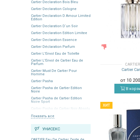
Cartier Declaration Bois Bleu
Cartier Declaration Cologne
Cartier Declaration D Amour Limited
Edition
Cartier Declaration D`un Soir
Cartier Declaration Edition Limitee
Cartier Declaration Essence
ЖЕНСКИЕ
Cartier Déclaration Parfum
Cartier L'Envol Eau de Toilette
Cartier L'Envol de Cartier Eau de
Parfum
CARTIE
Cartier Ca
Cartier Must De Cartier Pour
Homme
от 10 20
Cartier Pasha
Cartier Pasha de Cartier Edition
В корз
Noire
Cartier Pasha de Cartier Edition
Noire Sport
ХИТ
Cartier Pasha de Cartier Noir Absolu
Показать все
УНИСЕКС
CARTIER Eau De Cartier Zeste de