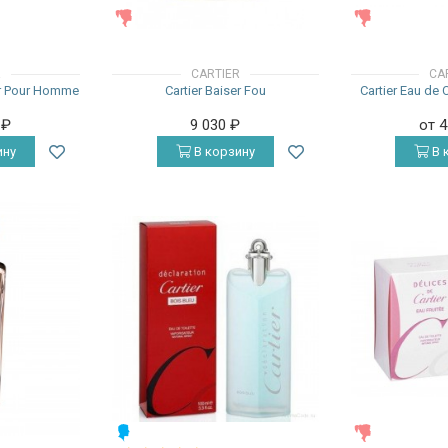
ЖЕНСКИЕ
ЖЕНСКИЕ
R
CARTIER
CA
ier Pour Homme
Cartier Baiser Fou
Cartier Eau de 
0
₽
9 030
₽
от 
ину
В корзину
В 
МУЖСКИЕ
ЖЕНСКИЕ