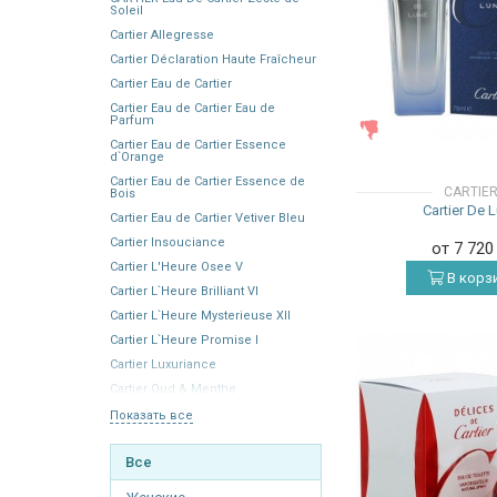
Soleil
Cartier Allegresse
Cartier Déclaration Haute Fraîcheur
Cartier Eau de Cartier
Cartier Eau de Cartier Eau de
Parfum
ЖЕНСКИЕ
Cartier Eau de Cartier Essence
d`Orange
Cartier Eau de Cartier Essence de
CARTIE
Bois
Cartier De 
Cartier Eau de Cartier Vetiver Bleu
Cartier Insouciance
от 7 72
Cartier L'Heure Osee V
В корз
Cartier L`Heure Brilliant VI
Cartier L`Heure Mysterieuse XII
Cartier L`Heure Promise I
Cartier Luxuriance
Cartier Oud & Menthe
Показать все
Все