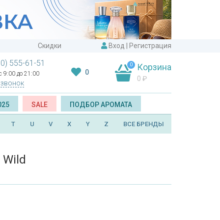
Скидки
Вход
|
Регистрация
00) 555-61-51
0
Корзина
0
 9:00 до 21:00
0
₽
 звонок
025
SALE
ПОДБОР АРОМАТА
T
U
V
X
Y
Z
ВСЕ БРЕНДЫ
 Wild