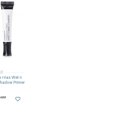
LD
 глаз Wet n
shadow Primer
чии