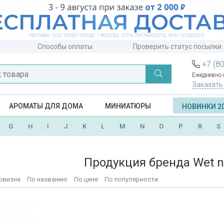
Способы оплаты
Проверить статус посылки
+7 (8
Ежедневно с
Заказать
АРОМАТЫ ДЛЯ ДОМА
МИНИАТЮРЫ
НОВИНКИ 2
G
H
I
J
K
L
M
N
O
P
R
S
Продукция бренда Wet n
овизне
По названию
По цене
По популярности