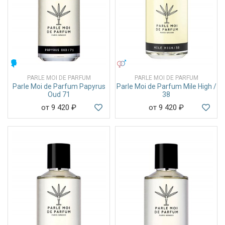
МУЖСКИЕ
УНИСЕКС
PARLE MOI DE PARFUM
PARLE MOI DE PARFUM
Parle Moi de Parfum Papyrus
Parle Moi de Parfum Mile High /
Oud 71
38
от 9 420
₽
от 9 420
₽