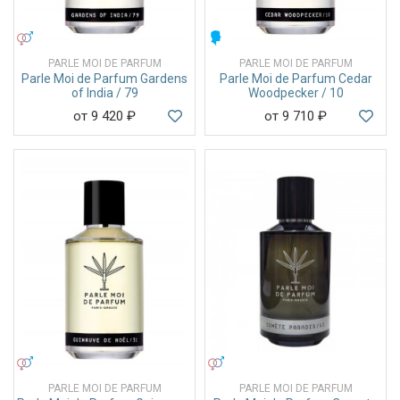
УНИСЕКС
МУЖСКИЕ
PARLE MOI DE PARFUM
PARLE MOI DE PARFUM
Parle Moi de Parfum Gardens
Parle Moi de Parfum Cedar
of India / 79
Woodpecker / 10
от 9 420
₽
от 9 710
₽
УНИСЕКС
УНИСЕКС
PARLE MOI DE PARFUM
PARLE MOI DE PARFUM