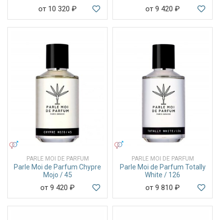
от 10 320
₽
от 9 420
₽
УНИСЕКС
УНИСЕКС
PARLE MOI DE PARFUM
PARLE MOI DE PARFUM
Parle Moi de Parfum Chypre
Parle Moi de Parfum Totally
Mojo / 45
White / 126
от 9 420
₽
от 9 810
₽