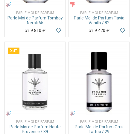
УНИСЕКС
ЖЕНСКИЕ
PARLE MOI DE PARFUM
PARLE MOI DE PARFUM
Parle Moi de Parfum Tomboy
Parle Moi de Parfum Flavia
Neroli 65
Vanilla / 82
от 9 810
₽
от 9 420
₽
ХИТ
УНИСЕКС
УНИСЕКС
PARLE MOI DE PARFUM
PARLE MOI DE PARFUM
Parle Moi de Parfum Haute
Parle Moi de Parfum Orris
Provence / 89
Tattoo / 29