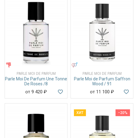
ЖЕНСКИЕ
УНИСЕКС
PARLE MOI DE PARFUM
PARLE MOI DE PARFUM
Parle Moi De Parfum Une Tonne
Parle Moi de Parfum Saffron
De Roses /8
Wood / 91
от 9 420
₽
от 11 100
₽
ХИТ
−20%