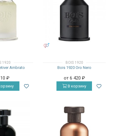
УНИСЕКС
S 1920
BOIS 1920
etiver Ambrato
Bois 1920 Oro Nero
810
₽
от 6 420
₽
корзину
В корзину