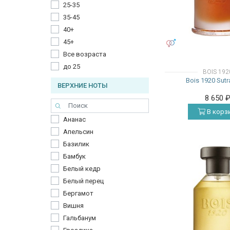
25-35
Шипровые
35-45
40+
45+
УНИСЕКС
Все возраста
до 25
BOIS 192
Bois 1920 Sutr
ВЕРХНИЕ НОТЫ
8 650
В корз
Ананас
Апельсин
Базилик
Бамбук
Белый кедр
Белый перец
Бергамот
Вишня
Гальбанум