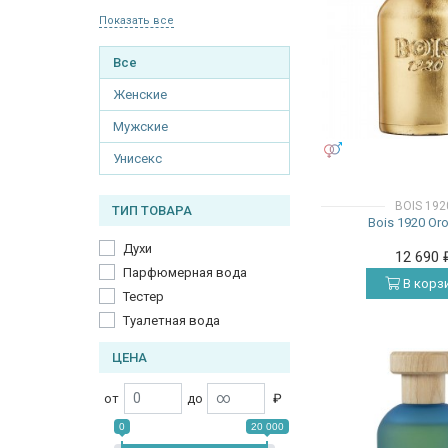
Показать все
Все
Женские
Мужские
УНИСЕКС
Унисекс
BOIS 192
ТИП ТОВАРА
Bois 1920 Or
Духи
12 690
Парфюмерная вода
В корз
Тестер
Туалетная вода
ЦЕНА
от
до
₽
0
20 000