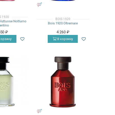
УНИСЕКС
S 1920
BOIS 1920
luttuose Notturno
Bois 1920 Oltremare
rentino
550
₽
4 260
₽
корзину
В корзину
УНИСЕКС