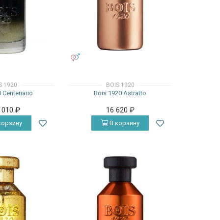
УНИСЕКС
S 1920
BOIS 1920
 Centenario
Bois 1920 Astratto
4 010
₽
16 620
₽
корзину
В корзину