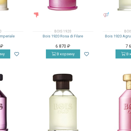
ЖЕНСКИЕ
УНИСЕКС
0
BOIS 1920
BOI
Imperiale
Bois 1920 Rosa di Filare
Bois 1920 Agrum
0
₽
6 870
₽
7 
ину
В корзину
В 