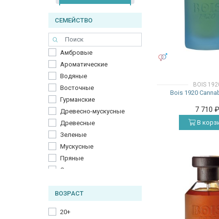
СЕМЕЙСТВО
Амбровые
УНИСЕКС
Ароматические
Водяные
BOIS 192
Восточные
Bois 1920 Cannab
Гурманские
7 710
Древесно-мускусные
В корз
Древесные
Зеленые
Мускусные
Пряные
Сладкие
Фруктовые
ВОЗРАСТ
Фужерные
Цветочные
20+
Цитрусовые