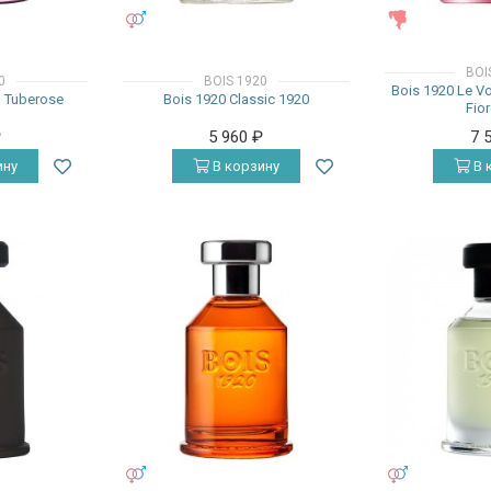
УНИСЕКС
ЖЕНСКИЕ
BOI
0
BOIS 1920
Bois 1920 Le Vo
l Tuberose
Bois 1920 Classic 1920
Fio
₽
5 960
₽
7 
ину
В корзину
В 
УНИСЕКС
УНИСЕКС