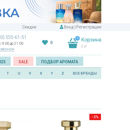
Скидки
Вход
|
Регистрация
00) 555-61-51
0
Корзина
0
 9:00 до 21:00
0
₽
 звонок
025
SALE
ПОДБОР АРОМАТА
T
U
V
X
Y
Z
ВСЕ БРЕНДЫ
−2%