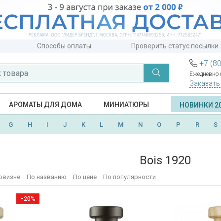
Способы оплаты
Проверить статус посылки
+7 (8
Ежедневно с
Заказать
АРОМАТЫ ДЛЯ ДОМА
МИНИАТЮРЫ
НОВИНКИ 2
G
H
I
J
K
L
M
N
O
P
R
S
Bois 1920
овизне
По названию
По цене
По популярности
−20%