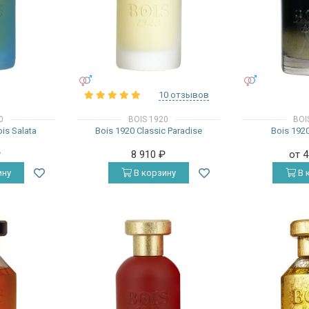
УНИСЕКС
УНИСЕКС
10 отзывов
0
BOIS 1920
BOI
is Salata
Bois 1920 Classic Paradise
Bois 1920
₽
8 910
₽
от 
ину
В корзину
В 