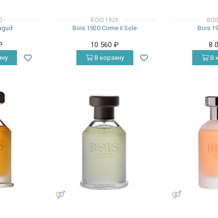
0
BOIS 1920
BOI
agud
Bois 1920 Come il Sole
Bois 1
₽
10 560
₽
8 
ину
В корзину
В 
УНИСЕКС
УНИСЕКС