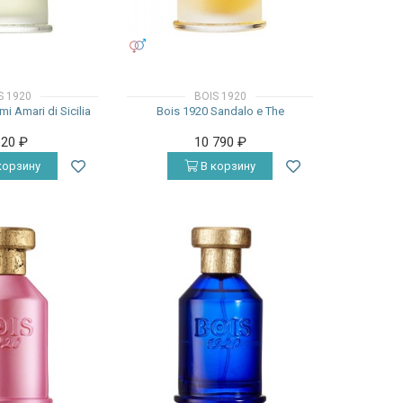
УНИСЕКС
S 1920
BOIS 1920
i Amari di Sicilia
Bois 1920 Sandalo e The
620
₽
10 790
₽
корзину
В корзину