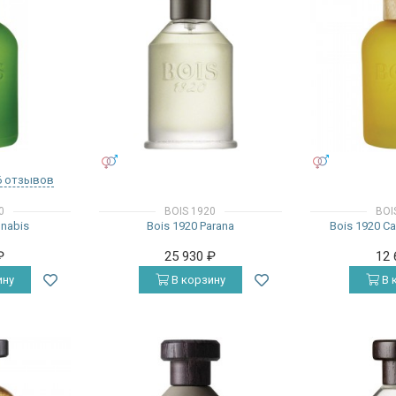
УНИСЕКС
УНИСЕКС
6 отзывов
0
BOIS 1920
BOI
nnabis
Bois 1920 Parana
Bois 1920 Ca
₽
25 930
₽
12
ину
В корзину
В 