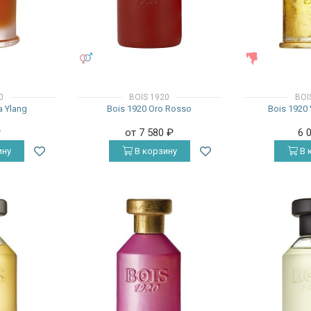
УНИСЕКС
ЖЕНСКИЕ
0
BOIS 1920
BOI
a Ylang
Bois 1920 Oro Rosso
Bois 1920 
₽
от 7 580
₽
6 
ину
В корзину
В 