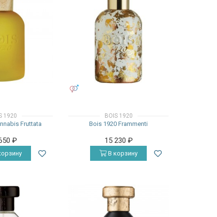
УНИСЕКС
S 1920
BOIS 1920
nnabis Fruttata
Bois 1920 Frammenti
 650
₽
15 230
₽
корзину
В корзину