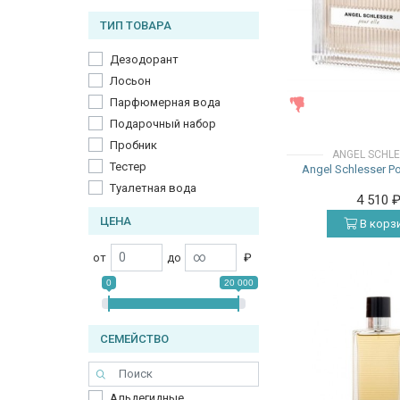
ТИП ТОВАРА
Дезодорант
Лосьон
Парфюмерная вода
ЖЕНСКИЕ
Подарочный набор
Пробник
ANGEL SCHL
Тестер
Angel Schlesser Po
Туалетная вода
4 510
ЦЕНА
В корз
от
до
₽
0
20 000
СЕМЕЙСТВО
Альдегидные