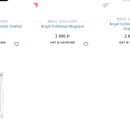
ЖЕНСКИЕ
УНИСЕКС
ANGEL 
ESSER
ANGEL SCHLESSER
Angel Schle
lute Oriental
Angel Schlesser Magique
Gra
₽
3 980
₽
2 
чии
нет в наличии
нет в