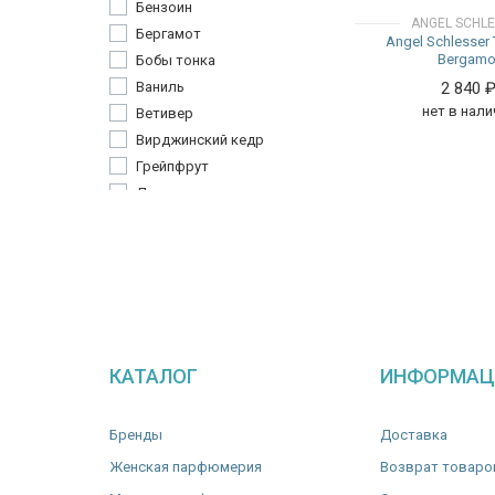
Жасмин Самбак
Бензоин
Перец
ANGEL SCHL
Имбирь
Бергамот
Angel Schlesser
Персик
Bergamo
Ирис
Бобы тонка
Рис
Какао
Ваниль
2 840
Роза
нет в нали
Кардамон
Ветивер
Розовый грейпфрут
Кедр
Вирджинский кедр
Сандаловое дерево
Кедр из Вирджинии
Грейпфрут
Слива
Кожа
Древесные ноты
Танжерин
Корица
Дубовый мох
Тиаре
Кофе
Имбирь
Фрезия
Красная смородина
Кедр
Цветок апельсина
Ландыш
Кожа
Цитрон
Лилия
Лакричник
Цитрусовые ноты
Лист фиалки
Лимон
Цитрусы
КАТАЛОГ
ИНФОРМАЦ
Лотос
Мирра
Черная смородина
Мускус
Мускус
Черный перец
Нектарин
Ноты моря
Бренды
Доставка
Орхидея
Пачули
Женская парфюмерия
Возврат товаро
Перец
Сандал