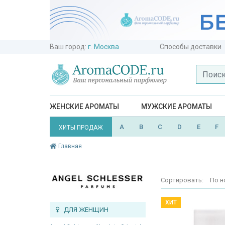
Ваш город:
г. Москва
Способы доставки
ЖЕНСКИЕ АРОМАТЫ
МУЖСКИЕ АРОМАТЫ
A
B
C
D
E
F
ХИТЫ ПРОДАЖ
Главная
Сортировать:
По н
ХИТ
ДЛЯ ЖЕНЩИН