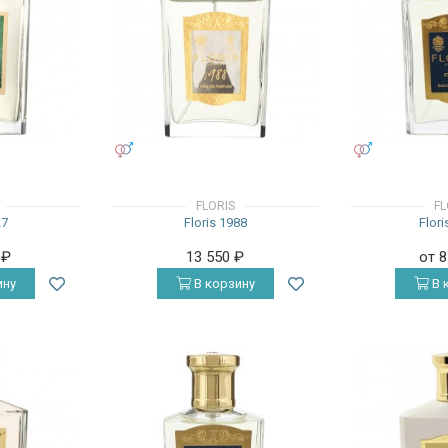
УНИСЕКС
УНИСЕКС
FLORIS
FL
27
Floris 1988
Flori
0
₽
13 550
₽
от 
ину
В корзину
В 