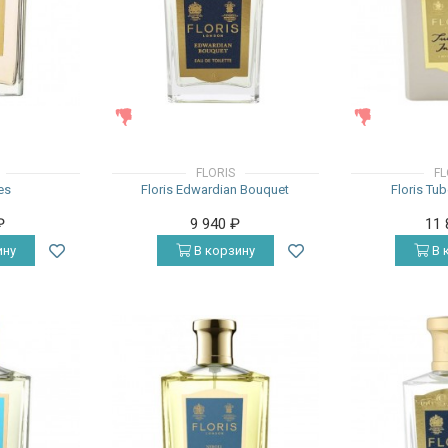
ЖЕНСКИЕ
ЖЕНСКИЕ
FLORIS
FL
es
Floris Edwardian Bouquet
Floris Tub
₽
9 940
₽
11
ину
В корзину
В 