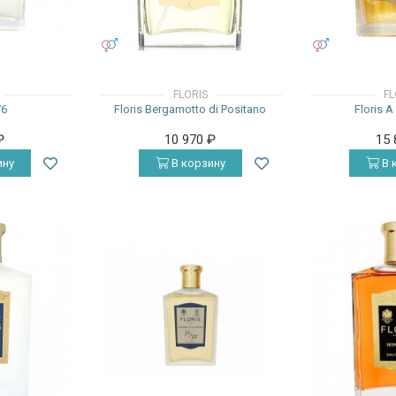
УНИСЕКС
УНИСЕКС
FLORIS
FL
76
Floris Bergamotto di Positano
Floris A
₽
10 970
₽
15
ину
В корзину
В 