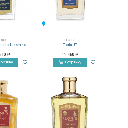
МУЖСКИЕ
ORIS
FLORIS
Scented Jasmine
Floris JF
 610
₽
11 460
₽
корзину
В корзину