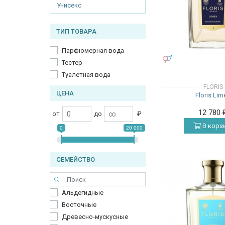
Унисекс
ТИП ТОВАРА
Парфюмерная вода
УНИСЕКС
Тестер
Туалетная вода
FLORIS
ЦЕНА
Floris Lim
12 780
от
до
₽
В корз
0
20 000
СЕМЕЙСТВО
Альдегидные
Восточные
Древесно-мускусные