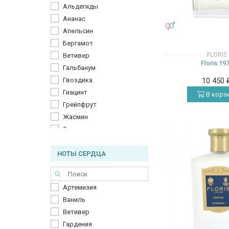
Альдегиды
Ананас
УНИСЕКС
Апельсин
Бергамот
FLORIS
Ветивер
Floris 19
Гальбанум
Гвоздика
10 450
Гиацинт
В корз
Грейпфрут
Жасмин
Зеленые ноты
Ирис
НОТЫ СЕРДЦА
Камфора
Кардамон
Кедр из Вирджинии
Артемизия
Кожа
Ваниль
Кориандр
Ветивер
Лаванда
Гардения
Ладан