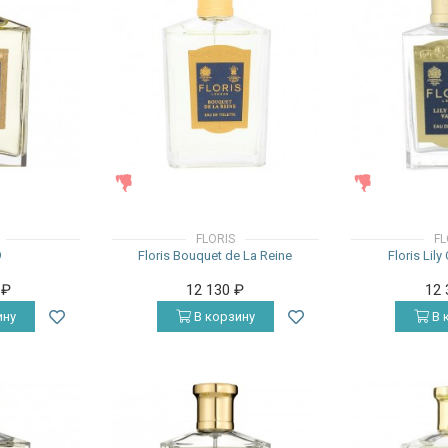
ЖЕНСКИЕ
ЖЕНСКИЕ
FLORIS
FL
9
Floris Bouquet de La Reine
Floris Lily
0
₽
12 130
₽
12
ину
В корзину
В 