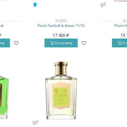
МУЖСКИЕ
УНИСЕКС
FLORIS
FL
tal
Floris Turnbull & Asser 71/72
Floris 
₽
17 420
₽
15
ину
В корзину
В 
УНИСЕКС