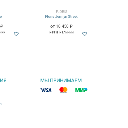
FLORIS
te
Floris Jermyn Street
0
₽
от 10 450
₽
чии
нет в наличии
ИЯ
МЫ ПРИНИМАЕМ
в