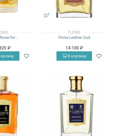
УНИСЕКС
ORIS
FLORIS
 Rose for...
Floris Leather Oud
 820
₽
14 100
₽
корзину
В корзину