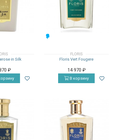
МУЖСКИЕ
ORIS
FLORIS
erose in Silk
Floris Vert Fougere
 870
₽
14 970
₽
корзину
В корзину