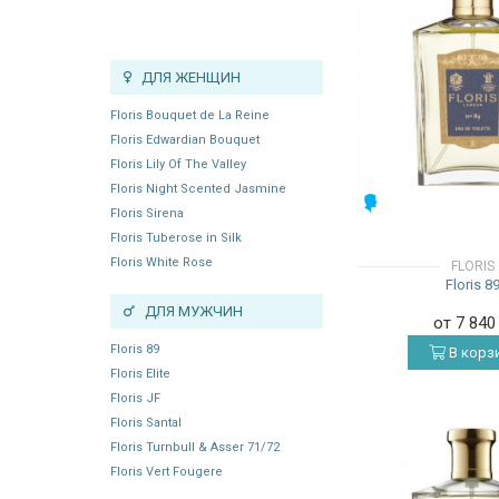
ДЛЯ ЖЕНЩИН
Floris Bouquet de La Reine
Floris Edwardian Bouquet
Floris Lily Of The Valley
Floris Night Scented Jasmine
МУЖСКИЕ
Floris Sirena
Floris Tuberose in Silk
Floris White Rose
FLORIS
Floris 8
ДЛЯ МУЖЧИН
от 7 84
Floris 89
В корз
Floris Elite
Floris JF
Floris Santal
Floris Turnbull & Asser 71/72
Floris Vert Fougere