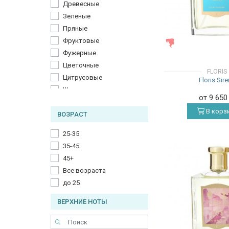
Древесные
Зеленые
Пряные
Фруктовые
ЖЕНСКИЕ
Фужерные
Цветочные
FLORIS
Цитрусовые
Floris Sir
Шипровые
от 9 65
В корз
ВОЗРАСТ
25-35
35-45
45+
Все возраста
до 25
ВЕРХНИЕ НОТЫ