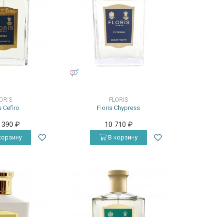
УНИСЕКС
ORIS
FLORIS
s Cefiro
Floris Chypress
8 390
₽
10 710
₽
корзину
В корзину