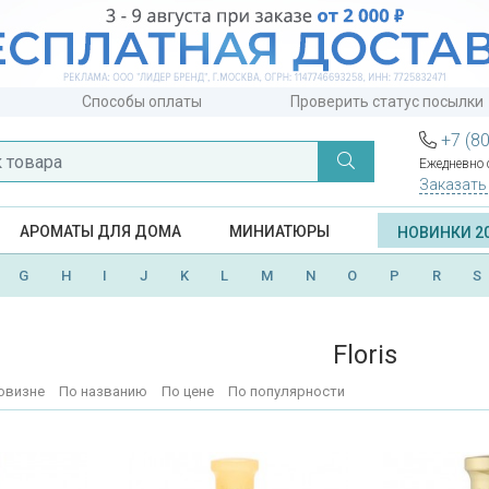
Способы оплаты
Проверить статус посылки
+7 (8
Ежедневно с
Заказать
АРОМАТЫ ДЛЯ ДОМА
МИНИАТЮРЫ
НОВИНКИ 2
G
H
I
J
K
L
M
N
O
P
R
S
Floris
овизне
По названию
По цене
По популярности