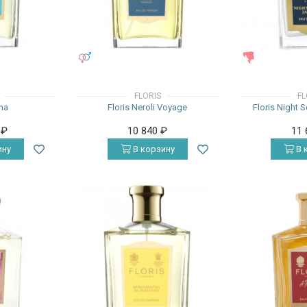
УНИСЕКС
ЖЕНСКИЕ
FLORIS
FL
ena
Floris Neroli Voyage
Floris Night 
0
₽
10 840
₽
11
ину
В корзину
В 