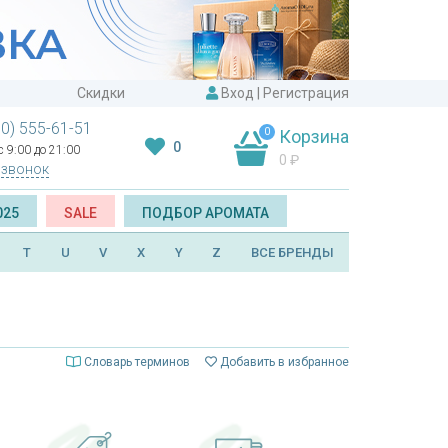
Скидки
Вход
|
Регистрация
00) 555-61-51
0
Корзина
0
 9:00 до 21:00
0
₽
 звонок
025
SALE
ПОДБОР АРОМАТА
T
U
V
X
Y
Z
ВСЕ БРЕНДЫ
Словарь терминов
Добавить в избранное