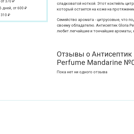
,
от 370
₽
сладковатой ноткой. Этот коктейль цитр
 6 дней,
от 600
₽
который остается на коже на протяжении
 310
₽
Семейство аромата - цитрусовые, что по
своему обладателю. Антисептик Gloria Pe
любит легчайшие и тончайшие ароматы, 
Отзывы о Антисептик 
Perfume Mandarine №
Пока нет ни одного отзыва