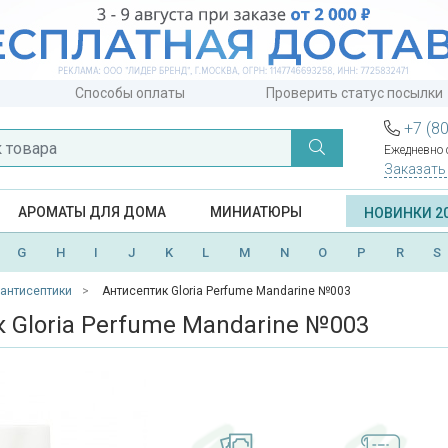
Способы оплаты
Проверить статус посылки
+7 (8
Ежедневно с
Заказать
АРОМАТЫ ДЛЯ ДОМА
МИНИАТЮРЫ
НОВИНКИ 2
G
H
I
J
K
L
M
N
O
P
R
S
антисептики
Антисептик Gloria Perfume Mandarine №003
 Gloria Perfume Mandarine №003