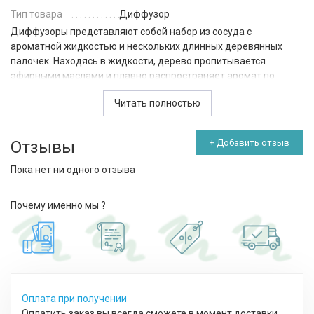
Тип товара
Диффузор
Диффузоры представляют собой набор из сосуда с
ароматной жидкостью и нескольких длинных деревянных
палочек. Находясь в жидкости, дерево пропитывается
эфирными маслами и плавно распространяет аромат по
помещению. Диффузор охватывает ароматом пространство
Читать полностью
до 30 квадратных метров, а служат довольно долго. Удобно и
то, что интенсивность звучания парфюма можно
регулировать, просто убавляя или прибавляя палочки в
Отзывы
+ Добавить отзыв
сосуде.
Пока нет ни одного отзыва
Диффузор имеет окружающий аромат, который может
изменить атмосферу вашей комнаты своим фруктово-
цветочным ароматом.
Почему именно мы ?
Оплата при получении
Оплатить заказ вы всегда сможете в момент доставки,