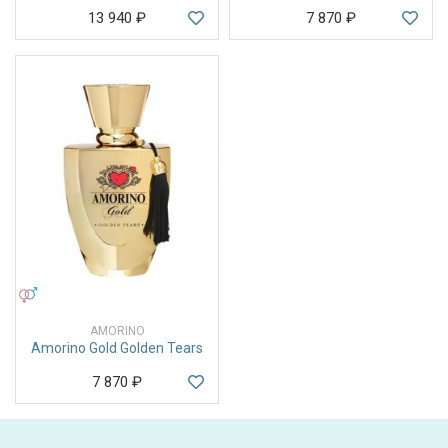
13 940
₽
7 870
₽
УНИСЕКС
AMORINO
Amorino Gold Golden Tears
7 870
₽