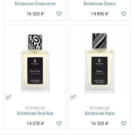
Botanicae Endurance
Botanicae Ebano
16 320
₽
14 890
₽
УНИСЕКС
УНИСЕКС
BOTANICAE
BOTANICAE
Botanicae Noa Noa
Botanicae Itaca
14 370
₽
16 320
₽