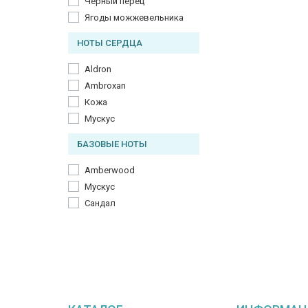
Черный перец
Ягоды можжевельника
НОТЫ СЕРДЦА
Aldron
Ambroxan
Кожа
Мускус
БАЗОВЫЕ НОТЫ
Amberwood
Мускус
Сандал