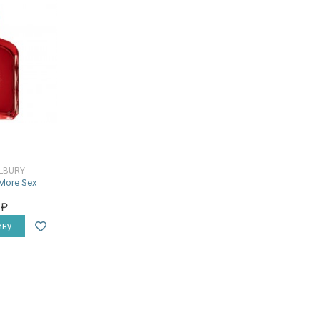
ILBURY
 More Sex
0
₽
ину