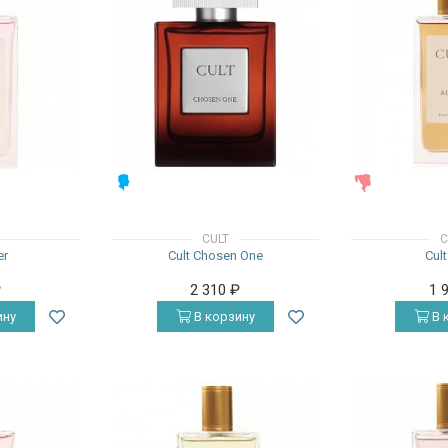
МУЖСКИЕ
ЖЕНСКИЕ
CULT
C
er
Cult Chosen One
Cult
₽
2 310
₽
1 
ину
В корзину
В 