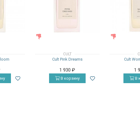
ЖЕНСКИЕ
ЖЕНСКИЕ
CULT
C
Bloom
Cult Pink Dreams
Cult Wom
₽
1 930
₽
1 
ину
В корзину
В 