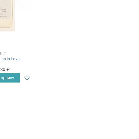
ULT
an In Love
930
₽
корзину