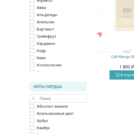
Абрикос
Айва
Альдегиды
Апельсин
Бергамот
ЖЕНСКИЕ
Грейпфрут
Кардамон
Кедр
CULT
Cult Mango 
Киви
Колокольчик
1 800
Кориандр
В корз
Красное яблоко
НОТЫ СЕРДЦА
Красные ягоды
Лимон
Лист чёрной смородины
Абсолют ванили
Манго
Апельсиновый цвет
Мандарин
Арбуз
Нероли
Бамбук
Ревень