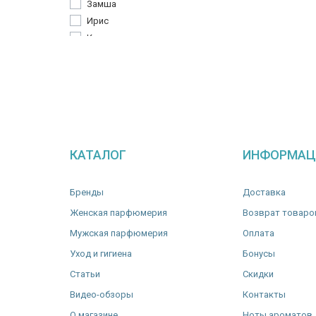
Замша
Ирис
Карамель
Кедр
Лабданум
Махагони
Мускус
Пачули
Сандал
КАТАЛОГ
ИНФОРМАЦ
Сахар
Сливки
Тростниковый сахар
Бренды
Доставка
Циветта
Женская парфюмерия
Возврат товаро
Чёрное дерево
Мужская парфюмерия
Оплата
Уход и гигиена
Бонусы
Статьи
Скидки
Видео-обзоры
Контакты
О магазине
Ноты ароматов