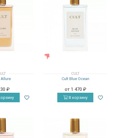
ЖЕНСКИЕ
ULT
CULT
 Allure
Cult Blue Ocean
930
₽
от 1 470
₽
корзину
В корзину