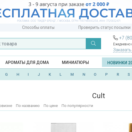
Способы оплаты
Проверить статус посылки
+7 (8
Ежедневно с
Заказать
АРОМАТЫ ДЛЯ ДОМА
МИНИАТЮРЫ
НОВИНКИ 2
G
H
I
J
K
L
M
N
O
P
R
S
Cult
овизне
По названию
По цене
По популярности