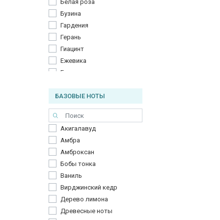
Белая роза
Розовый перец
Бузина
Фиалка
Гардения
Цветок груши
Герань
Шампанское
Гиацинт
Яблоко
Ежевика
Ель
Жасмин
БАЗОВЫЕ НОТЫ
Жимолость
Ирис
Лотос
Акигалавуд
Орхидея
Амбра
Пион
Амброксан
Роза
Бобы тонка
Сандал
Ваниль
Франжипани
Вирджинский кедр
Фрезия
Дерево лимона
Цикламен
Древесные ноты