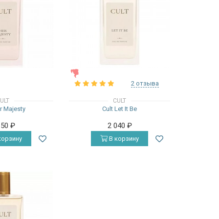
ЖЕНСКИЕ
2 отзыва
ULT
CULT
er Majesty
Cult Let It Be
150
₽
2 040
₽
корзину
В корзину