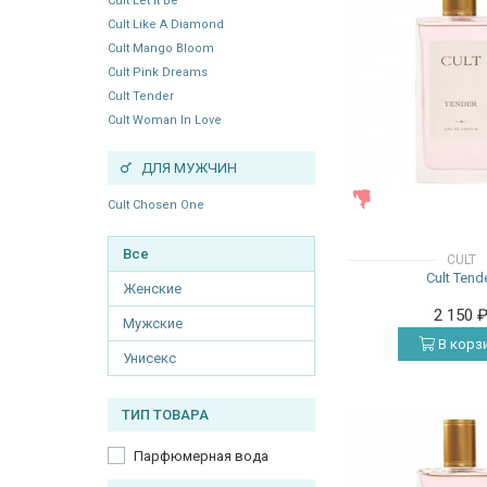
Cult Let It Be
Cult Like A Diamond
Cult Mango Bloom
Cult Pink Dreams
Cult Tender
Cult Woman In Love
ДЛЯ МУЖЧИН
ЖЕНСКИЕ
Cult Chosen One
Все
CULT
Cult Tend
Женские
2 150
Мужские
В корз
Унисекс
ТИП ТОВАРА
Парфюмерная вода