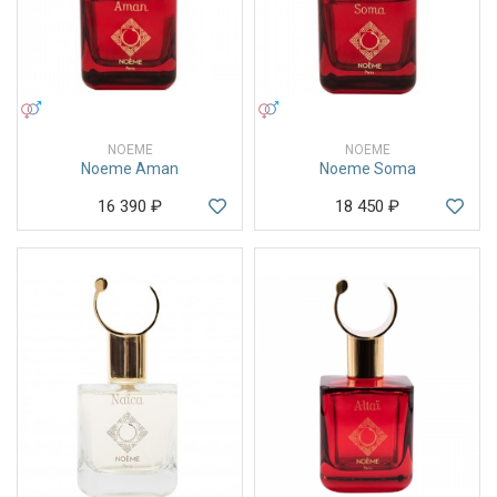
УНИСЕКС
УНИСЕКС
NOEME
NOEME
Noeme Aman
Noeme Soma
16 390
₽
18 450
₽