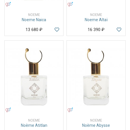
УНИСЕКС
УНИСЕКС
NOEME
NOEME
Noeme Naica
Noeme Altaï
13 680
₽
16 390
₽
УНИСЕКС
УНИСЕКС
NOEME
NOEME
Noème Atitlan
Noème Abysse