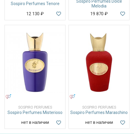
Sospiro Perfumes Dolce
Sospiro Perfumes Tenore
Melodia
12 130
₽
19 870
₽
УНИСЕКС
УНИСЕКС
SOSPIRO PERFUMES
SOSPIRO PERFUMES
Sospiro Perfumes Misterioso
Sospiro Perfumes Maraschino
нет в наличии
нет в наличии