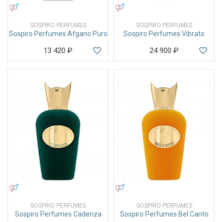
УНИСЕКС
УНИСЕКС
SOSPIRO PERFUMES
SOSPIRO PERFUMES
Sospiro Perfumes Afgano Puro
Sospiro Perfumes Vibrato
13 420
₽
24 900
₽
УНИСЕКС
УНИСЕКС
SOSPIRO PERFUMES
SOSPIRO PERFUMES
Sospiro Perfumes Cadenza
Sospiro Perfumes Bel Canto