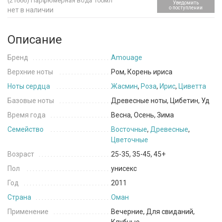
(21666)
Парфюмерная вода 100мл
Уведомить
о поступлении
нет в наличии
Описание
Бренд
Amouage
Верхние ноты
Ром, Корень ириса
Ноты сердца
Жасмин
,
Роза
,
Ирис
,
Циветта
Базовые ноты
Древесные ноты, Цибетин, Уд
Время года
Весна, Осень, Зима
Семейство
Восточные
,
Древесные
,
Цветочные
Возраст
25-35, 35-45, 45+
Пол
унисекс
Год
2011
Страна
Оман
Применение
Вечерние, Для свиданий,