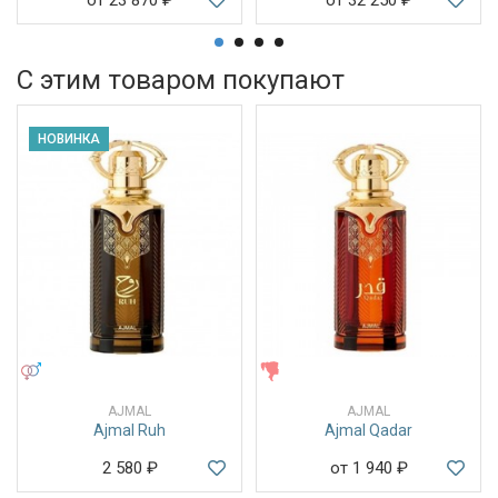
от 23 870
₽
от 32 250
₽
С этим товаром покупают
НОВИНКА
УНИСЕКС
ЖЕНСКИЕ
AJMAL
AJMAL
Ajmal Ruh
Ajmal Qadar
2 580
₽
от 1 940
₽