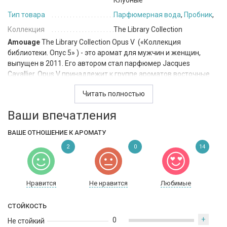
Клубные
Тип товара
Парфюмерная вода
,
Пробник
,
Коллекция
The Library Collection
Amouage
The Library Collection Opus V («Коллекция
библиотеки. Опус 5» ) - это аромат для мужчин и женщин,
выпущен в 2011. Его автором стал парфюмер Jacques
Cavallier. Opus V принадлежит к группе ароматов восточные
цветочные. Oн создан для особенных, интимных моментов, в
Читать полностью
которые вы сможете оценить этот необыкновенный парфюм.
Ваши впечатления
The Library Collection Opus V Amouage - это вечерний,
стильный, сложный и стойкий аромат отличается
ВАШЕ ОТНОШЕНИЕ К АРОМАТУ
выразительным, прохладным и мягким, в меру сухим,
сдержанно сладким, утонченным слегка горьковатым
2
0
14
древесным ароматом.
Верхними нотами аромата являются: ром и корень ириса.
Нравится
Не нравится
Любимые
Ноты сердца: роза и ирис. Ноты базы: дерево Агар, циветта и
древесные ноты.
СТОЙКОСТЬ
+
0
Не стойкий