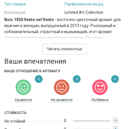
Тип товара
Парфюмерная вода
,
Коллекция
Limited Art Collection
Bois 1920 Vento nel Vento
- восточно-цветочный аромат для
мужчин и женщин, выпущенный в 2013 году. Роскошный и
соблазнительный, страстный и вызыващий, этот аромат
понравится всем неординарным натурам. Сложное
переплетение его нот заставляет прислушиваться и с каждым
Читать полностью
разом находить что-то новое. Этот парфюм станет любимцем
всех креативных людей.
Ваши впечатления
ВАШЕ ОТНОШЕНИЕ К АРОМАТУ
0
0
0
Нравится
Не нравится
Любимые
СТОЙКОСТЬ
+
0
Не стойкий