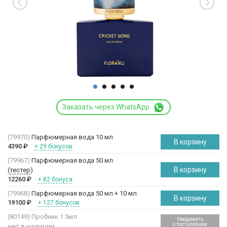
Заказать через WhatsApp
(79970)
Парфюмерная вода 10 мл
В корзину
4390
₽
+ 29 бонусов
(79967)
Парфюмерная вода 50 мл
В корзину
(
тестер
)
12260
₽
+ 82 бонуса
(79968)
Парфюмерная вода 50 мл + 10 мл
В корзину
19100
₽
+ 127 бонусов
(80149)
Пробник 1.5мл
Уведомить
о поступлении
нет в наличии