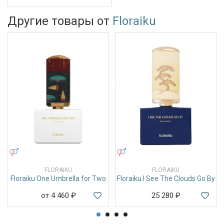
Другие товары от
Floraiku
УНИСЕКС
УНИСЕКС
FLORAIKU
FLORAIKU
Floraiku One Umbrella for Two
Floraiku I See The Clouds Go By
от 4 460
₽
25 280
₽