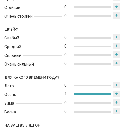
французская парфюмерная марка, создающая уникальные и
+
волнующие ароматы. Это идеальный выбор для тех, кто ищет
0
Стойкий
прекрасный и запоминающийся парфюм.
+
0
Очень стойкий
ШЛЕЙФ
+
0
Слабый
+
0
Средний
+
0
Сильный
+
0
Очень сильный
ДЛЯ КАКОГО ВРЕМЕНИ ГОДА?
+
0
Лето
+
1
Осень
+
0
Зима
+
0
Весна
НА ВАШ ВЗГЛЯД ОН