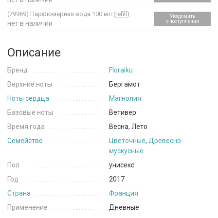
(79969)
Парфюмерная вода 100 мл (
refill
)
Уведомить
о поступлении
нет в наличии
Описание
Бренд
Floraiku
Верхние ноты
Бергамот
Ноты сердца
Магнолия
Базовые ноты
Ветивер
Время года
Весна, Лето
Семейство
Цветочные
,
Древесно-
мускусные
Пол
унисекс
Год
2017
Страна
Франция
Применение
Дневные