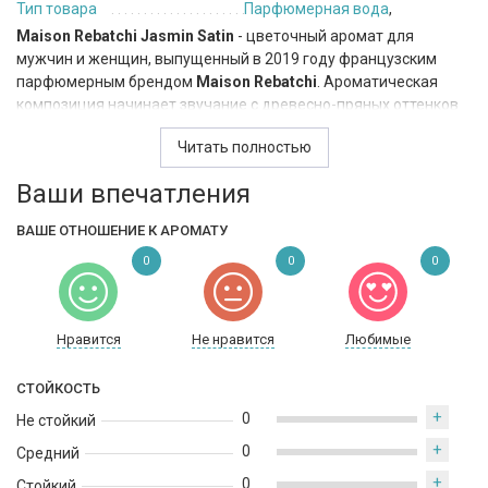
Тип товара
Парфюмерная вода
,
Maison Rebatchi Jasmin Satin
- цветочный аромат для
мужчин и женщин, выпущенный в 2019 году французским
парфюмерным брендом
Maison Rebatchi
. Ароматическая
композиция начинает звучание с древесно-пряных оттенков
палисадра и свежести листьев гардении. Сердце парфюма
Читать полностью
наполнено пьянящим ароматом индийского и египетского
жасмина, пряными нотами лилии и медовым флердоранжем.
Ваши впечатления
Мягкие фруктовые оттенки винограда и спелого персика
придают центральному аккорду особую глубину и
ВАШЕ ОТНОШЕНИЕ К АРОМАТУ
очарование. И все это ароматическое волшебство покоится на
0
0
0
мягкой и уютной базе, сплетенной из хвойно-дымного запаха
виргинского кедра, тонких песчаных нот, волнующего мускуса
и солоновато-смолистых оттенков амбры.
Нравится
Не нравится
Любимые
СТОЙКОСТЬ
+
0
Не стойкий
+
0
Средний
+
0
Стойкий