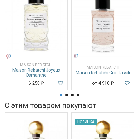
УНИСЕКС
УНИСЕКС
MAISON REBATCHI
MAISON REBATCHI
Maison Rebatchi Joyeux
Maison Rebatchi Cuir Tassili
Osmanthe
6 250
₽
от 4 910
₽
С этим товаром покупают
НОВИНКА