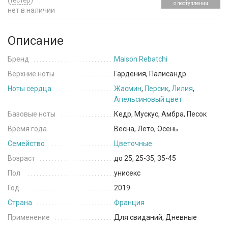
(
тестер
)
о поступлении
нет в наличии
Описание
Бренд
Maison Rebatchi
Верхние ноты
Гардения, Палисандр
Ноты сердца
Жасмин
,
Персик
,
Лилия
,
Апельсиновый цвет
Базовые ноты
Кедр, Мускус, Амбра, Песок
Время года
Весна, Лето, Осень
Семейство
Цветочные
Возраст
до 25, 25-35, 35-45
Пол
унисекс
Год
2019
Страна
Франция
Применение
Для свиданий, Дневные