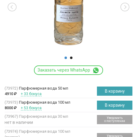
Заказать через WhatsApp
(73972)
Парфюмерная вода 50 мл
В корзину
4910
₽
+ 33 бонуса
(73973)
Парфюмерная вода 100 мл
В корзину
8000
₽
+ 53 бонуса
(73967)
Парфюмерная вода 30 мл
Уведомить
о поступлении
нет в наличии
(73974)
Парфюмерная вода 100 мл
Уведомить