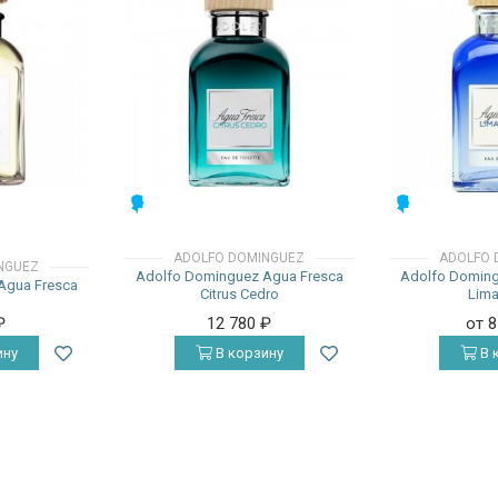
МУЖСКИЕ
МУЖСКИЕ
ADOLFO DOMINGUEZ
ADOLFO 
NGUEZ
Adolfo Dominguez Agua Fresca
Adolfo Doming
Agua Fresca
Citrus Cedro
Lima
₽
12 780
₽
от 
ину
В корзину
В 