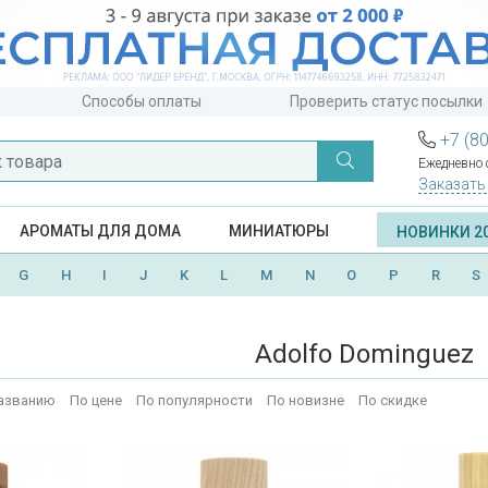
Способы оплаты
Проверить статус посылки
+7 (8
Ежедневно с
Заказать
АРОМАТЫ ДЛЯ ДОМА
МИНИАТЮРЫ
НОВИНКИ 2
G
H
I
J
K
L
M
N
O
P
R
S
Adolfo Dominguez
азванию
По цене
По популярности
По новизне
По скидке