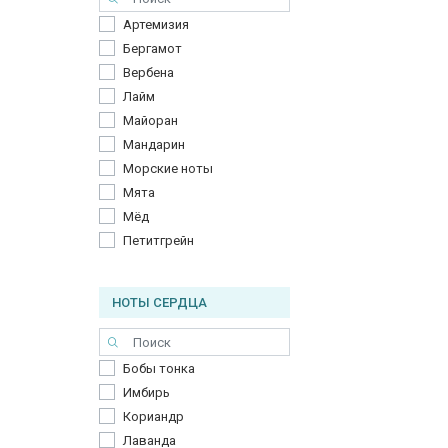
Артемизия
Бергамот
Вербена
Лайм
Майоран
Мандарин
Морские ноты
Мята
Мёд
Петитгрейн
НОТЫ СЕРДЦА
Бобы тонка
Имбирь
Кориандр
Лаванда