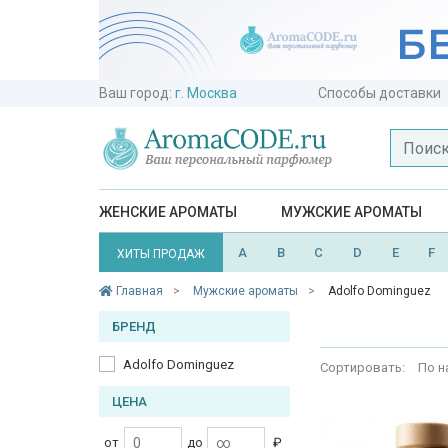
Ваш город:
г. Москва
Способы доставки
ЖЕНСКИЕ АРОМАТЫ
МУЖСКИЕ АРОМАТЫ
A
B
C
D
E
F
ХИТЫ ПРОДАЖ
Главная
Мужские ароматы
Adolfo Dominguez
БРЕНД
Adolfo Dominguez
Сортировать:
По н
ЦЕНА
от
до
₽