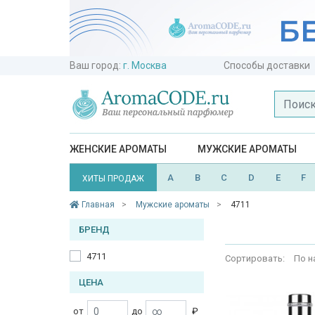
Ваш город:
г. Москва
Способы доставки
ЖЕНСКИЕ АРОМАТЫ
МУЖСКИЕ АРОМАТЫ
A
B
C
D
E
F
ХИТЫ ПРОДАЖ
Главная
Мужские ароматы
4711
БРЕНД
4711
Сортировать:
По н
ЦЕНА
от
до
₽