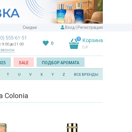
Скидки
Вход
|
Регистрация
00) 555-61-51
0
Корзина
0
 9:00 до 21:00
0
₽
 звонок
025
SALE
ПОДБОР АРОМАТА
T
U
V
X
Y
Z
ВСЕ БРЕНДЫ
 Colonia