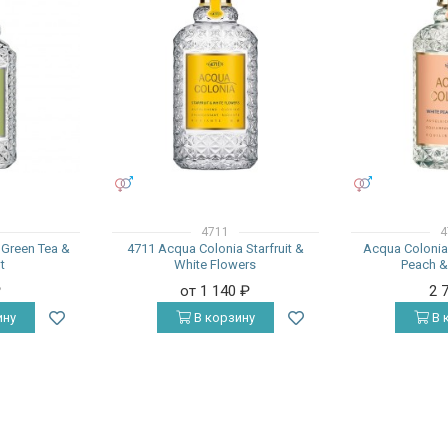
УНИСЕКС
УНИСЕКС
4711
4
 Green Tea &
4711 Acqua Colonia Starfruit &
Acqua Colonia
t
White Flowers
Peach &
₽
от 1 140
₽
2 
ину
В корзину
В 