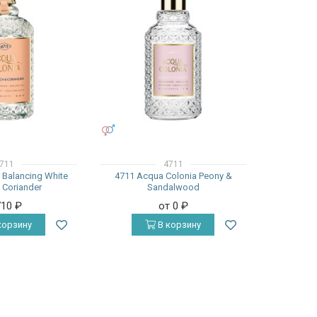
УНИСЕКС
711
4711
 Balancing White
4711 Acqua Colonia Peony &
 Coriander
Sandalwood
710
₽
от 0
₽
корзину
В корзину