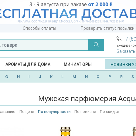
Способы оплаты
Проверить статус посылки
+7 (8
Ежедневно с
Заказать
АРОМАТЫ ДЛЯ ДОМА
МИНИАТЮРЫ
НОВИНКИ 2
G
H
I
J
K
L
M
N
O
P
R
S
Мужская парфюмерия Acqua
азванию
По цене
По популярности
По новизне
По скидке