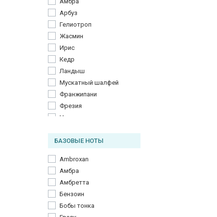
Амбра
Арбуз
Гелиотроп
Жасмин
Ирис
Кедр
Ландыш
Мускатный шалфей
Франжипани
Фрезия
Цветок апельсина
БАЗОВЫЕ НОТЫ
Ambroxan
Амбра
Амбретта
Бензоин
Бобы тонка