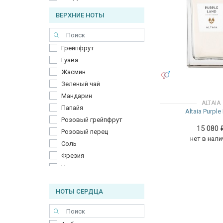
ВЕРХНИЕ НОТЫ
Грейпфрут
Гуава
Жасмин
УНИСЕКС
Зеленый чай
Мандарин
ALTAIA
Папайя
Altaia Purple
Розовый грейпфрут
15 080
Розовый перец
нет в нали
Соль
Фрезия
Цветок вишни
Чай
НОТЫ СЕРДЦА
Черная смородина
Шалфей