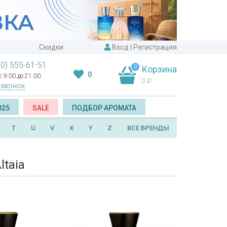
Скидки
Вход
|
Регистрация
00) 555-61-51
0
Корзина
0
 9:00 до 21:00
0
₽
 звонок
025
SALE
ПОДБОР АРОМАТА
T
U
V
X
Y
Z
ВСЕ БРЕНДЫ
taia