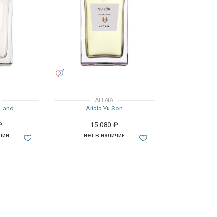
УНИСЕКС
ALTAIA
 Land
Altaia Yu Son
₽
15 080
₽
чии
нет в наличии