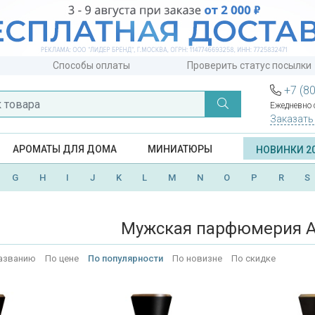
Способы оплаты
Проверить статус посылки
+7 (8
Ежедневно с
Заказать
АРОМАТЫ ДЛЯ ДОМА
МИНИАТЮРЫ
НОВИНКИ 2
G
H
I
J
K
L
M
N
O
P
R
S
Мужская парфюмерия Al
азванию
По цене
По популярности
По новизне
По скидке