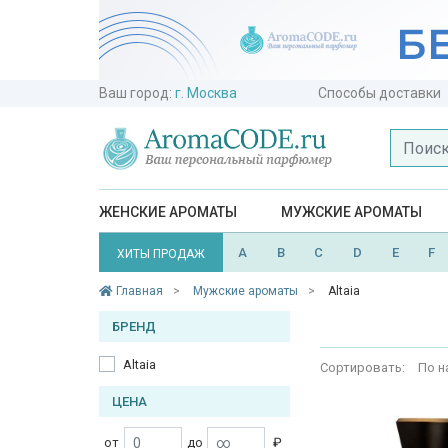
Ваш город:
г. Москва
Способы доставки
ЖЕНСКИЕ АРОМАТЫ
МУЖСКИЕ АРОМАТЫ
A
B
C
D
E
F
ХИТЫ ПРОДАЖ
Главная
Мужские ароматы
Altaia
БРЕНД
Altaia
Сортировать:
По н
ЦЕНА
от
до
₽