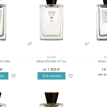
УНИСЕКС
УНИСЕКС
ALTAIA
AL
y For Me
Altaia Wonder Of You
Altaia
0
₽
от 1 820
₽
14
нет в
ину
В корзину