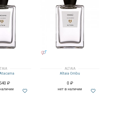
УНИСЕКС
TAIA
ALTAIA
 Atacama
Altaia Ombu
 540
₽
0
₽
 наличии
нет в наличии