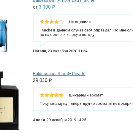
Baldessarini Ambre Eau Fraiche
от
3 100
₽
Не оценила
Fraiche в данном случае себя оправдал. По мне с
но на ооочень жаркую погоду.
Натали
,
23 октября 2020 11:54
Baldessarini Strictly Private
29 030
₽
Шикарный аромат
Покупала мужу, теперь другие ароматы не восприни
Алеся
,
29 декабря 2019 14:25