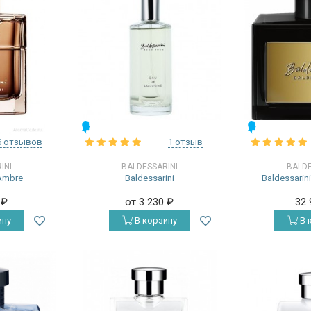
МУЖСКИЕ
МУЖСКИЕ
6 отзывов
1 отзыв
INI
BALDESSARINI
BALDE
 Ambre
Baldessarini
Baldessarini 
0
₽
от 3 230
₽
32
ину
В корзину
В 