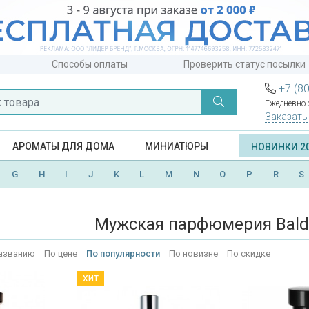
Способы оплаты
Проверить статус посылки
+7 (8
Ежедневно с
Заказать
АРОМАТЫ ДЛЯ ДОМА
МИНИАТЮРЫ
НОВИНКИ 2
G
H
I
J
K
L
M
N
O
P
R
S
Мужская парфюмерия Balde
азванию
По цене
По популярности
По новизне
По скидке
ХИТ