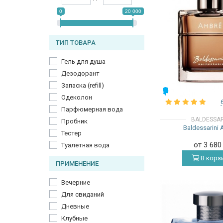
0
20 000
ТИП ТОВАРА
Гель для душа
Дезодорант
Запаска (refill)
МУЖСКИЕ
Одеколон
Парфюмерная вода
BALDESSAR
Пробник
Baldessarini
Тестер
от 3 68
Туалетная вода
В корз
ПРИМЕНЕНИЕ
Вечерние
Для свиданий
Дневные
Клубные