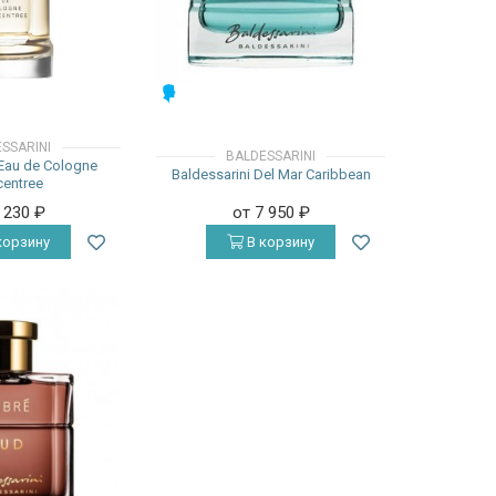
МУЖСКИЕ
SSARINI
BALDESSARINI
 Eau de Cologne
Baldessarini Del Mar Caribbean
entree
4 230
₽
от 7 950
₽
корзину
В корзину