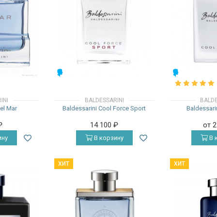
МУЖСКИЕ
МУЖСКИЕ
INI
BALDESSARINI
BALDE
el Mar
Baldessarini Cool Force Sport
Baldessari
₽
14 100
₽
от 
ину
В корзину
В 
ХИТ
ХИТ