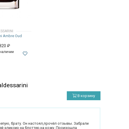
SSARINI
ni Ambre Oud
 820
₽
 наличии
dessarini
В корзину
лепую, брату. Он настоял,прочёл отзывы. Забрали
ей эликсир на блоттер,на кожу. Произошла