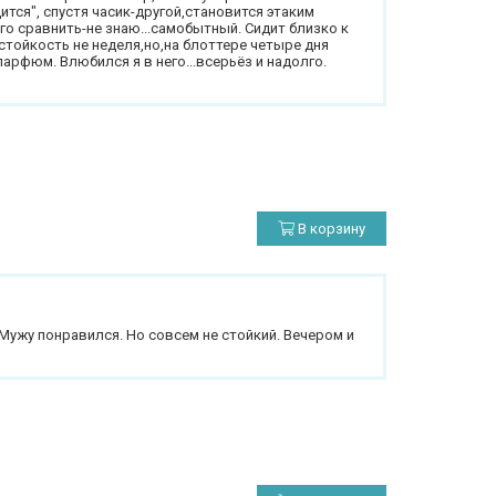
ится", спустя часик-другой,становится этаким
о сравнить-не знаю...самобытный. Сидит близко к
тойкость не неделя,но,на блоттере четыре дня
рфюм. Влюбился я в него...всерьёз и надолго.
В корзину
Мужу понравился. Но совсем не стойкий. Вечером и