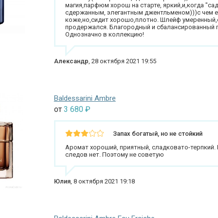
магия,парфюм хорош на старте, яркий,и,когда "сад
сдержанным, элегантным джентльменом)))с чем ег
коже,но,сидит хорошо,плотно. Шлейф умеренный,с
продержался. Благородный и сбалансированный па
Однозначно в коллекцию!
Александр
,
28 октября 2021 19:55
Baldessarini Ambre
от
3 680
₽
Запах богатый, но не стойкий
Аромат хороший, приятный, сладковато-терпкий. 
следов нет. Поэтому не советую
Юлия
,
8 октября 2021 19:18