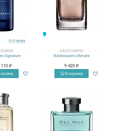
МУЖСКИЕ
4 отзыва
SSARINI
BALDESSARINI
ini Signature
Baldessarini Ultimate
4 110
₽
9 420
₽
корзину
В корзину