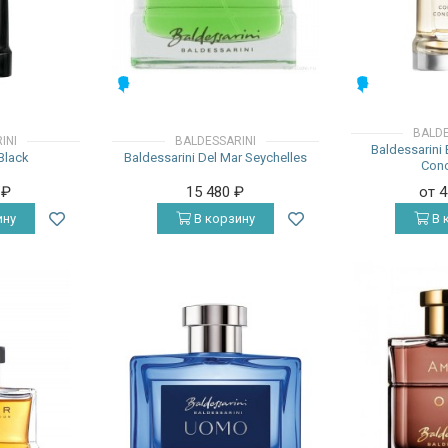
МУЖСКИЕ
МУЖСКИЕ
BALDE
INI
BALDESSARINI
Baldessarini
Black
Baldessarini Del Mar Seychelles
Conc
0
₽
15 480
₽
от 
ину
В корзину
В 