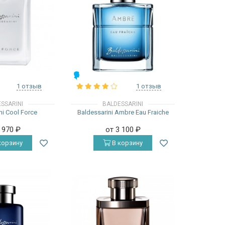
МУЖСКИЕ
1 отзыв
1 отзыв
SSARINI
BALDESSARINI
ni Cool Force
Baldessarini Ambre Eau Fraiche
2 970
₽
от 3 100
₽
корзину
В корзину