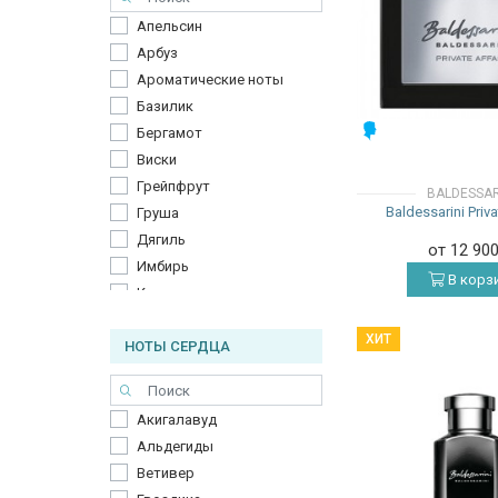
Апельсин
Арбуз
Ароматические ноты
Базилик
МУЖСКИЕ
Бергамот
Виски
Грейпфрут
BALDESSAR
Baldessarini Priva
Груша
Дягиль
от 12 90
Имбирь
В корз
Кардамон
Кипарис
ХИТ
НОТЫ СЕРДЦА
Красное яблоко
Манго
Мандарин
Акигалавуд
Маракуйя
Альдегиды
Мирт
Ветивер
Можжевельник