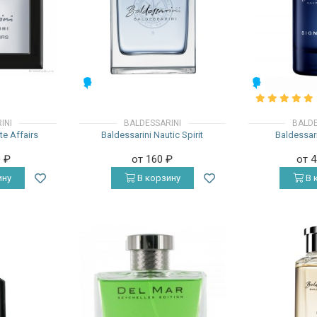
МУЖСКИЕ
МУЖСКИЕ
INI
BALDESSARINI
BALDE
te Affairs
Baldessarini Nautic Spirit
Baldessar
0
₽
от 160
₽
от 
ину
В корзину
В 