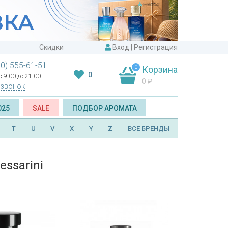
Скидки
Вход
|
Регистрация
00) 555-61-51
0
Корзина
0
 9:00 до 21:00
0
₽
 звонок
025
SALE
ПОДБОР АРОМАТА
T
U
V
X
Y
Z
ВСЕ БРЕНДЫ
ssarini