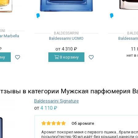
МУЖСКИЕ
МУЖСКИЕ
INI
BALDESSARINI
BALDE
ar Marbella
Baldessarini UOMO
Baldessari
₽
от 4 310
₽
11
нет в
ину
В корзину
тзывы в категории Мужская парфюмерия Bal
Baldessarini Signature
от
4 110
₽
Об аромате
Аромат покорил меня с первого пшика...брали вс
посылку(тестер 90 мл,идёт без крышки),нанесли с