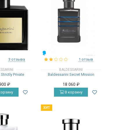
МУЖСКИЕ
3 отзыва
1 отзыв
SSARINI
BALDESSARINI
Strictly Private
Baldessarini Secret Mission
 900
₽
18 060
₽
корзину
В корзину
ХИТ