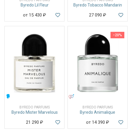
Byredo Lil Fleur
Byredo Tobacco Mandarin
от 15 430
₽
27 090
₽
−20%
МУЖСКИЕ
УНИСЕКС
BYREDO PARFUMS
BYREDO PARFUMS
Byredo Mister Marvelous
Byredo Animalique
21 290
₽
от 14 390
₽