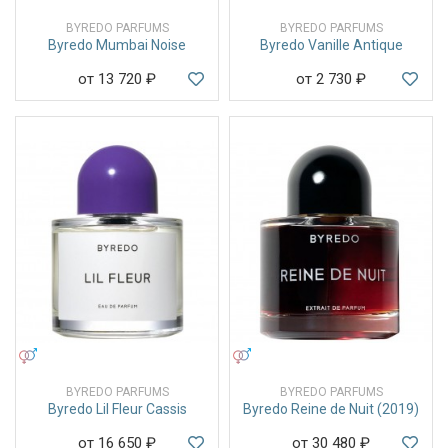
BYREDO PARFUMS
BYREDO PARFUMS
Byredo Mumbai Noise
Byredo Vanille Antique
от 13 720
₽
от 2 730
₽
УНИСЕКС
УНИСЕКС
BYREDO PARFUMS
BYREDO PARFUMS
Byredo Lil Fleur Cassis
Byredo Reine de Nuit (2019)
от 16 650
₽
от 30 480
₽