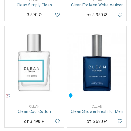
Clean Simply Clean
Clean For Men White Vetiver
3 870
₽
от 3 980
₽
УНИСЕКС
МУЖСКИЕ
CLEAN
CLEAN
Clean Cool Cotton
Clean Shower Fresh for Men
от 3 490
₽
от 5 680
₽