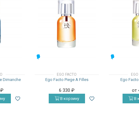
МУЖСКИЕ
МУЖСКИЕ
TO
EGO FACTO
EGO
Le Dimanche
Ego Facto Piege A Filles
Ego Facto
0
₽
6 330
₽
от
ину
В корзину
В 