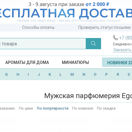
Способы оплаты
Проверить статус посылки
+7 (8
Ежедневно с
Заказать
АРОМАТЫ ДЛЯ ДОМА
МИНИАТЮРЫ
НОВИНКИ 2
G
H
I
J
K
L
M
N
O
P
R
S
Мужская парфюмерия Ego
азванию
По цене
По популярности
По новизне
По скидке