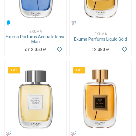
МУЖСКИЕ
УНИСЕКС
EXUMA
EXUMA
Exuma Parfums Acqua Intense
Exuma Parfums Liquid Gold
Man
от 2 050
₽
12 380
₽
ХИТ
ХИТ
УНИСЕКС
УНИСЕКС